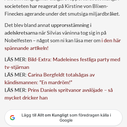
societeten har reagerat
på Kirstine von Blixen-
Fineckes agerande under det smutsiga miljardbråket.
Det blev bland annat
upprorsstämning i
adelskretsarna
när Silvias väninna tog sig in på
Nobelfesten – något som ni kan läsa mer om
i den här
spännande artikeln!
LÄS MER:
Bild-Extra: Madeleines festliga party med
tv-stjärnan
LÄS MER:
Carina Bergfeldt totalsågas av
kändismannen: ”En mardröm!”
LÄS MER:
Prins Daniels spritvanor avslöjade – så
mycket dricker han
Lägg till
Allt om Kungligt
som föredragen källa i
Google