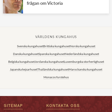
frågan om Victoria
VÄRLDENS KUNGAHUS
Svenska kungahuset
Brittiska kungahuset
Norska kungahuset
Danska kungahuset
Spanska kungahuset
Nederländska kungahuset
Belgiska kungahuset
Jordanska kungahuset
Luxemburgska storhertighuset
Japanska kejsarhuset
Thailändska kungahuset
Marockanska kungahuset
Monacos furstehus
SITEMAP
KONTAKTA OSS