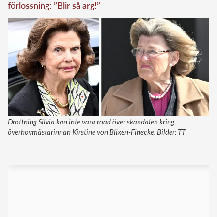
förlossning: ”Blir så arg!”
Drottning Silvia kan inte vara road över skandalen kring
överhovmästarinnan Kirstine von Blixen-Finecke. Bilder: TT