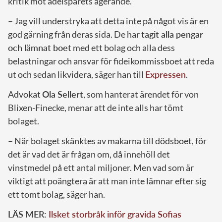
kritik mot adelsparets agerande.
– Jag vill understryka att detta inte på något vis är en
god gärning från deras sida. De har
tagit alla pengar
och lämnat boet
med ett bolag och alla dess
belastningar och ansvar för fideikommissboet att reda
ut och sedan likvidera, säger han till
Expressen
.
Advokat
Ola Sellert
, som hanterat ärendet för von
Blixen-Finecke, menar att de inte alls har tömt
bolaget.
– När bolaget skänktes av makarna till dödsboet, för
det är vad det är frågan om, då innehöll det
vinstmedel på ett antal miljoner. Men vad som är
viktigt att poängtera är att man inte lämnar efter sig
ett tomt bolag, säger han.
LÄS MER:
Ilsket storbråk inför gravida Sofias