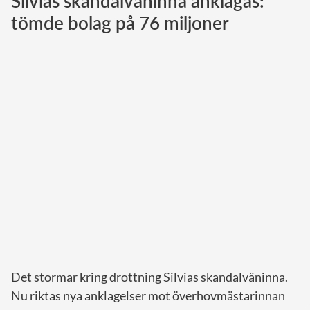
Silvias skandalväninna anklagas:
tömde bolag på 76 miljoner
Norska kungahuset
Danska kungahuset
Spanska kungahuset
Nederländska kungahuset
Belgiska kungahuset
Jordanska kungahuset
Luxemburgska storhertighuset
Japanska kejsarhuset
Thailändska kungahuset
Marockanska kungahuset
Monacos furstehus
Det stormar kring drottning Silvias skandalväninna.
Nu riktas nya anklagelser mot överhovmästarinnan