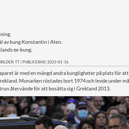
ning.
väl av kung Konstantin i Aten.
klands ex-kung.
|
BILDER: TT
|
PUBLICERAD: 2023-01-16
paret är med en mängd andra kungligheter på plats för att 
Grekland. Monarken röstades bort 1974 och levde under mån
run återvände för att bosätta sig i Grekland 2013.