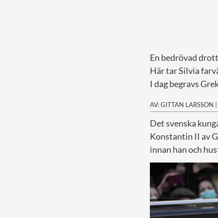
En bedrövad drott
Här tar Silvia far
I dag begravs Gre
AV: GITTAN LARSSON
D
et svenska kunga
Konstantin II av 
innan han och hust