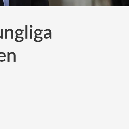
ungliga
en