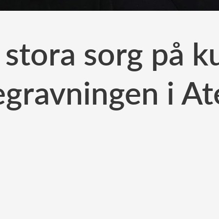
s stora sorg på k
egravningen i At