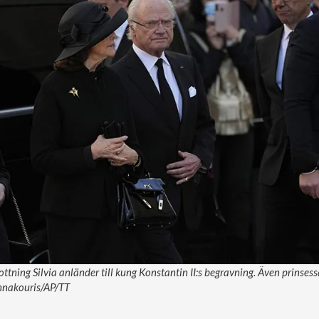
ottning Silvia anländer till kung Konstantin II:s begravning. Även prinses
annakouris/AP/TT