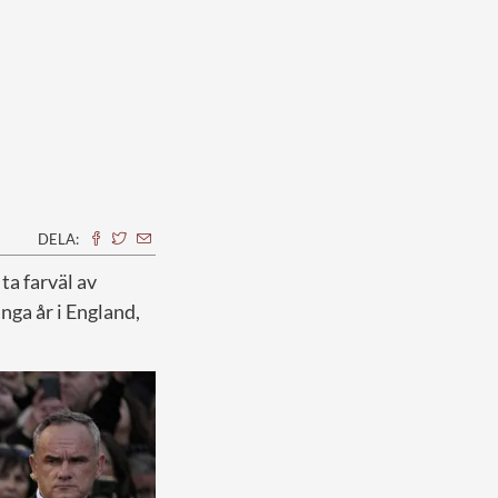
DELA:
ta farväl av
ga år i England,