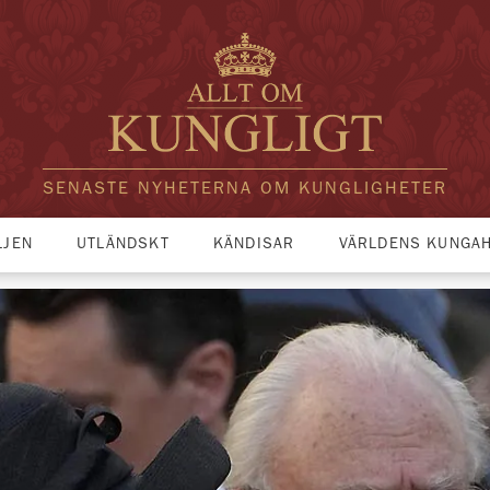
SENASTE NYHETERNA OM KUNGLIGHETER
LJEN
UTLÄNDSKT
KÄNDISAR
VÄRLDENS KUNGA