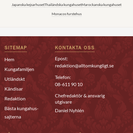
Japanska kejsarhuset
Thailändska kungahuset
Marockanska kungahuset
Monacos furstehus
SITEMAP
KONTAKTA OSS
Epost:
Hem
redaktion@alltomkungligt.se
Kungafamiljen
Telefon:
Utländskt
08-611 90 10
Kändisar
Chefredaktör & ansvarig
Redaktion
utgivare
Bästa kungahus-
Daniel Nyhlén
sajterna