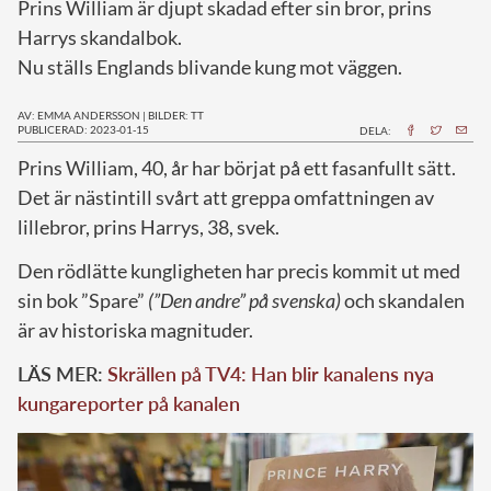
Prins William är djupt skadad efter sin bror, prins
Harrys skandalbok.
Nu ställs Englands blivande kung mot väggen.
AV: EMMA ANDERSSON
|
BILDER: TT
PUBLICERAD: 2023-01-15
DELA:
P
rins William, 40, år har börjat på ett fasanfullt sätt.
Det är nästintill svårt att greppa omfattningen av
lillebror, prins Harrys, 38, svek.
Den rödlätte kungligheten har precis kommit ut med
sin bok ”Spare”
(”Den andre” på svenska)
och skandalen
är av historiska magnituder.
LÄS MER:
Skrällen på TV4: Han blir kanalens nya
kungareporter på kanalen