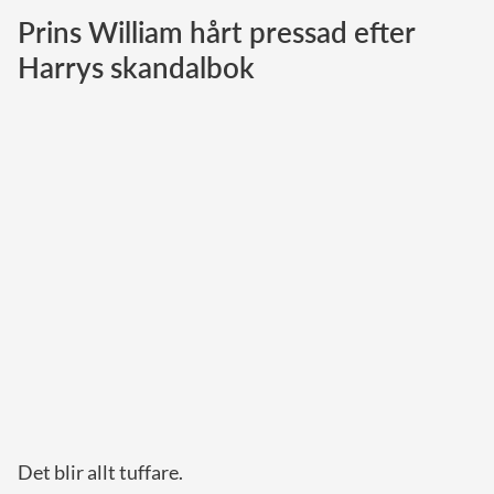
Prins William hårt pressad efter
Norska kungahuset
Harrys skandalbok
Danska kungahuset
Spanska kungahuset
Nederländska kungahuset
Belgiska kungahuset
Jordanska kungahuset
Luxemburgska storhertighuset
Japanska kejsarhuset
Thailändska kungahuset
Marockanska kungahuset
Monacos furstehus
Det blir allt tuffare.