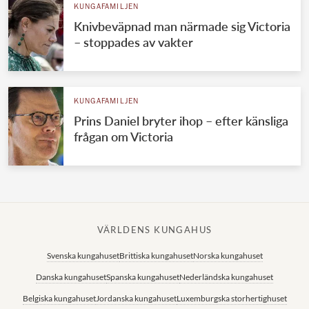
KUNGAFAMILJEN
Knivbeväpnad man närmade sig Victoria
– stoppades av vakter
KUNGAFAMILJEN
Prins Daniel bryter ihop – efter känsliga
frågan om Victoria
VÄRLDENS KUNGAHUS
Svenska kungahuset
Brittiska kungahuset
Norska kungahuset
Danska kungahuset
Spanska kungahuset
Nederländska kungahuset
Belgiska kungahuset
Jordanska kungahuset
Luxemburgska storhertighuset