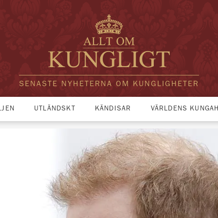
SENASTE NYHETERNA OM KUNGLIGHETER
LJEN
UTLÄNDSKT
KÄNDISAR
VÄRLDENS KUNGA