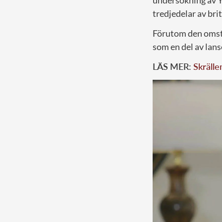
tredjedelar av br
Förutom den omstri
som en del av lans
LÄS MER:
Skrälle