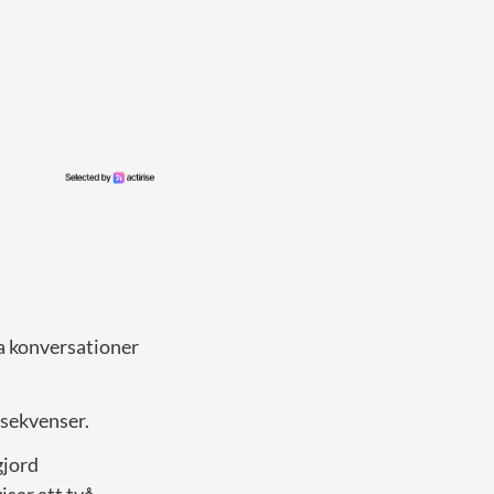
ta konversationer
nsekvenser.
gjord
isar att två