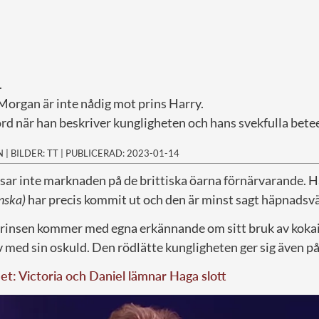
.
Morgan är inte nådig mot prins Harry.
ord när han beskriver kungligheten och hans svekfulla bete
N
|
BILDER: TT
|
PUBLICERAD: 2023-01-14
rosar inte marknaden på de brittiska öarna förnärvarande. 
nska)
har precis kommit ut och den är minst sagt häpnadsv
prinsen kommer med egna erkännande om sitt bruk av kokai
 med sin oskuld. Den rödlätte kungligheten ger sig även på 
t: Victoria och Daniel lämnar Haga slott