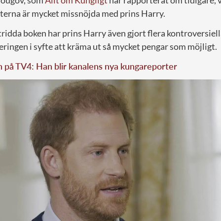
itterna är mycket missnöjda med prins Harry.
dda boken har prins Harry även gjort flera kontroversiella
eringen i syfte att kräma ut så mycket pengar som möjligt.
n på TV4: Han blir kanalens nya kungareporter