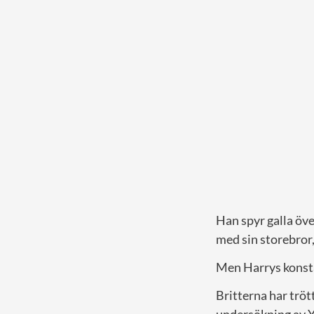
Han spyr galla öve
med sin storebror
Men Harrys konstan
Britterna har tröt
undersökning av 