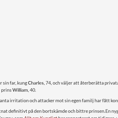
r sin far, kung
Charles
, 74, och väljer att återberätta priva
, prins
William
, 40.
ta irritation och attacker mot sin egen familj har fått ko
tnat definitivt på den bortskämde och bittre prinsen.En ny
Yougov, som
Allt om Kungligt
har rapporterat om tidigare, v