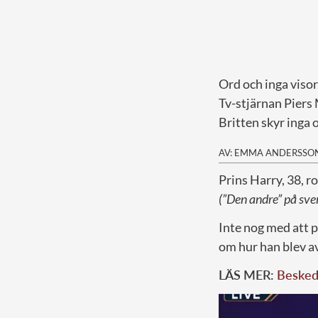
Ord och inga visor
Tv-stjärnan Piers 
Britten skyr inga 
AV: EMMA ANDERSSO
P
rins Harry, 38, 
(”Den andre” på sve
Inte nog med att 
om hur han blev av
LÄS MER:
Beskede