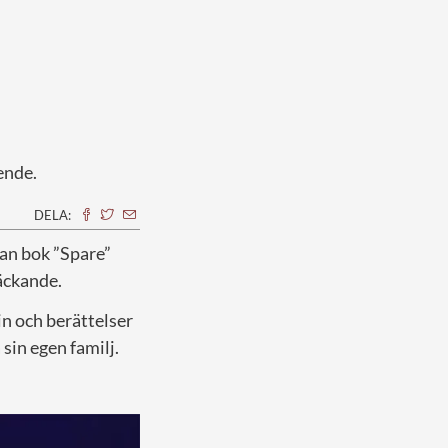
ende.
DELA:
Han bok ”Spare”
äckande.
n och berättelser
sin egen familj.