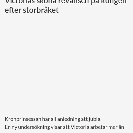
Victorias sköna revansch på kungen
efter storbråket
Norska kungahuset
Danska kungahuset
Spanska kungahuset
Nederländska kungahuset
Belgiska kungahuset
Jordanska kungahuset
Luxemburgska storhertighuset
Japanska kejsarhuset
Thailändska kungahuset
Marockanska kungahuset
Monacos furstehus
Kronprinsessan har all anledning att jubla.
En ny undersökning visar att Victoria arbetar mer än