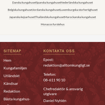
Danska kungahuset
Spanska kungahuset
Nederländska kungahuset
Belgiska kungahuset
Jordanska kungahuset
Luxemburgska storhertighuset
Japanska kejsarhuset
Thailändska kungahuset
Marockanska kungahuset
Monacos furstehus
SITEMAP
KONTAKTA OSS
Epost:
Hem
redaktion@alltomkungligt.se
Kungafamiljen
Telefon:
Utländskt
08-611 90 10
Kändisar
Chefredaktör & ansvarig
Redaktion
utgivare
Bästa kungahus-
Daniel Nyhlén