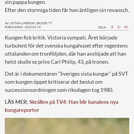
sin pappa kungen.
Efter den stormiga tiden får hon äntligen sin revansch.
AV: GITTAN LARSSON
|
BILDER: TT
PUBLICERAD: 2023-01-14
DELA:
K
ungen fick kritik. Victoria sympati. Året började
turbulent för det svenska kungahuset efter regentens
uttalanden om tronföljden, där han avslöjade att han
helst skulle se prins Carl Philip, 43, på tronen.
Det är i dokumentären ”Sveriges sista kungar” på SVT
som kungen öppet kritiserar det beslut om
successionsordningen som riksdagen tog 1980.
LÄS MER:
Skrällen på TV4: Han blir kanalens nya
kungareporter