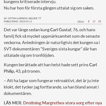
kungens kritiserade intervju.
Nu har hon för första gången uttalat sig om saken.
AV: GITTAN LARSSON
|
BILDER: TT
PUBLICERAD: 2023-01-11
DELA:
D
et var länge sedan kung
Carl Gustaf
, 76, och hans
familj fick så mycket uppmärksamhet som de senaste
veckorna. Anledningen är naturligtvis det kungen sa i
SVT-dokumentären ”Sveriges sista kungar” där han
uttalade sig om tronföljden.
Kungen berättade att han helst hade sett prins
Carl
Philip,
43, på tronen.
– Att ha lagar som fungerar retroaktivt, det är ju inte
klokt, det tycker jag fortfarande, sa han bland annat i
dokumentären.
LÄS MER:
Drottning Margrethes stora sorg efter nya