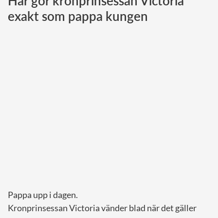
Här gör kronprinsessan Victoria
exakt som pappa kungen
Norska kungahuset
Danska kungahuset
Spanska kungahuset
Nederländska kungahuset
Belgiska kungahuset
Jordanska kungahuset
Luxemburgska storhertighuset
Japanska kejsarhuset
Thailändska kungahuset
Marockanska kungahuset
Monacos furstehus
Pappa upp i dagen.
Kronprinsessan Victoria vänder blad när det gäller