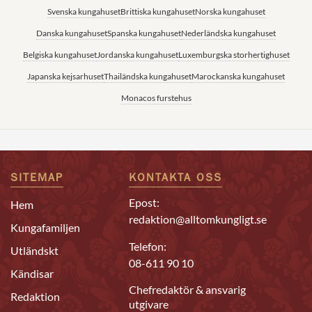
Svenska kungahuset
Brittiska kungahuset
Norska kungahuset
Danska kungahuset
Spanska kungahuset
Nederländska kungahuset
Belgiska kungahuset
Jordanska kungahuset
Luxemburgska storhertighuset
Japanska kejsarhuset
Thailändska kungahuset
Marockanska kungahuset
Monacos furstehus
SITEMAP
KONTAKTA OSS
Epost:
Hem
redaktion@alltomkungligt.se
Kungafamiljen
Telefon:
Utländskt
08-611 90 10
Kändisar
Chefredaktör & ansvarig
Redaktion
utgivare