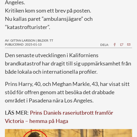
Angeles.
Kritiken kom som ett brev på posten.
Nu kallas paret ”ambulansjägare” och
”katastrofturister”.
AV: GITTAN LARSSON
|
BILDER: TT
PUBLICERAD: 2025-01-13
DELA:
D
en senaste utvecklingen i Kaliforniens
brandkatastrof har dragit till sig uppmärksamhet från
både lokala och internationella profiler.
Prins Harry, 40, och Meghan Markle, 43, har visat sitt
stöd för offren genom att besöka det drabbade
området i Pasadena nära Los Angeles.
LÄS MER:
Prins Daniels raseriutbrott framför
Victoria – hemma på Haga