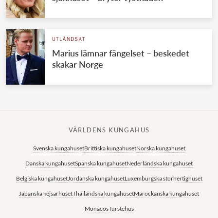
UTLÄNDSKT
Marius lämnar fängelset – beskedet
skakar Norge
VÄRLDENS KUNGAHUS
Svenska kungahuset
Brittiska kungahuset
Norska kungahuset
Danska kungahuset
Spanska kungahuset
Nederländska kungahuset
Belgiska kungahuset
Jordanska kungahuset
Luxemburgska storhertighuset
Japanska kejsarhuset
Thailändska kungahuset
Marockanska kungahuset
Monacos furstehus