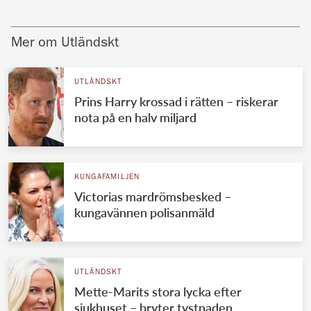
Mer om Utländskt
UTLÄNDSKT
Prins Harry krossad i rätten – riskerar
nota på en halv miljard
KUNGAFAMILJEN
Victorias mardrömsbesked –
kungavännen polisanmäld
UTLÄNDSKT
Mette-Marits stora lycka efter
sjukhuset – bryter tystnaden