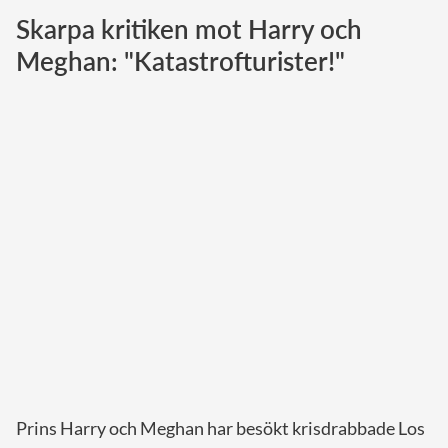
Skarpa kritiken mot Harry och
Norska kungahuset
Meghan: "Katastrofturister!"
Danska kungahuset
Spanska kungahuset
Nederländska kungahuset
Belgiska kungahuset
Jordanska kungahuset
Luxemburgska storhertighuset
Japanska kejsarhuset
Thailändska kungahuset
Marockanska kungahuset
Monacos furstehus
Prins Harry och Meghan har besökt krisdrabbade Los