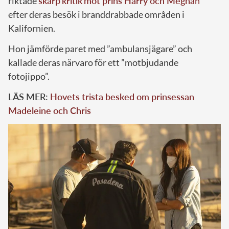
riktade
skarp
kritik
mot prins Harry och Megha
n
efter deras besök i branddrabbade områden i
Kalifornien.
Hon jämförde paret med ”ambulansjägare” och
kallade deras närvaro för ett ”motbjudande
fotojippo”.
LÄS MER:
Hovets trista besked om prinsessan
Madeleine och Chris