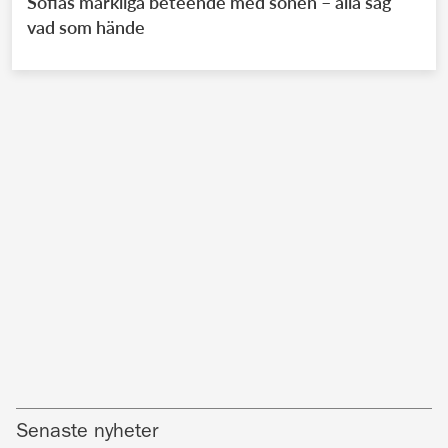
Sofias märkliga beteende med sonen – alla såg
vad som hände
Senaste nyheter