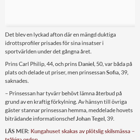
Det blev en lyckad afton där en mängd duktiga
idrottsprofiler prisades för sina insatser i
sportvärlden under det gångna året.
Prins Carl Philip, 44, och prins
Daniel
, 50, var båda på
plats och delade ut priser, men prinsessan
Sofia,
39,
saknades.
– Prinsessan har tyvärr behövt lämna återbud på
grund av en kraftig förkylning. Av hänsyn till övriga
gäster stannar prinsessan hemma, meddelade hovets
biträdande informationschef
Johan Tegel
, 39.
LÄS MER:
Kungahuset skakas av plötslig skilsmässa –
tråkiga orden