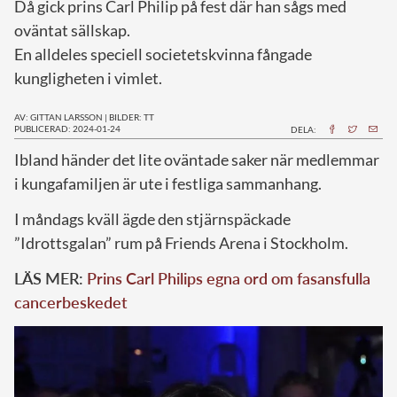
Då gick prins Carl Philip på fest där han sågs med
oväntat sällskap.
En alldeles speciell societetskvinna fångade
kungligheten i vimlet.
AV: GITTAN LARSSON
|
BILDER: TT
PUBLICERAD: 2024-01-24
DELA:
I
bland händer det lite oväntade saker när medlemmar
i kungafamiljen är ute i festliga sammanhang.
I måndags kväll ägde den stjärnspäckade
”Idrottsgalan” rum på Friends Arena i Stockholm.
LÄS MER:
Prins Carl Philips egna ord om fasansfulla
cancerbeskedet