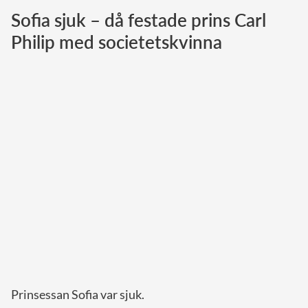
Sofia sjuk – då festade prins Carl
Norska kungahuset
Philip med societetskvinna
Danska kungahuset
Spanska kungahuset
Nederländska kungahuset
Belgiska kungahuset
Jordanska kungahuset
Luxemburgska storhertighuset
Japanska kejsarhuset
Thailändska kungahuset
Marockanska kungahuset
Monacos furstehus
Prinsessan Sofia var sjuk.