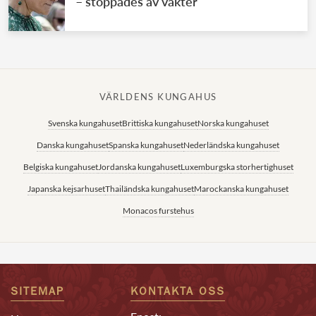
– stoppades av vakter
VÄRLDENS KUNGAHUS
Svenska kungahuset
Brittiska kungahuset
Norska kungahuset
Danska kungahuset
Spanska kungahuset
Nederländska kungahuset
Belgiska kungahuset
Jordanska kungahuset
Luxemburgska storhertighuset
Japanska kejsarhuset
Thailändska kungahuset
Marockanska kungahuset
Monacos furstehus
SITEMAP
KONTAKTA OSS