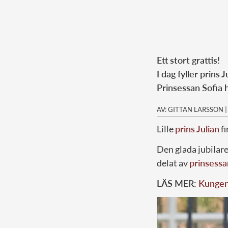
Ett stort grattis!
I dag fyller prins 
Prinsessan Sofia h
AV: GITTAN LARSSON
Lille
prins Julian
fi
Den glada jubilare
delat av
prinsessa
LÄS MER:
Kungens