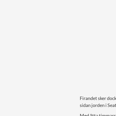
Firandet sker doc
sidan jorden i Seat
Med åtta timmars t