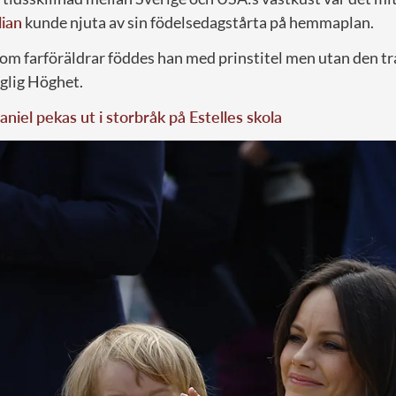
lian
kunde njuta av sin födelsedagstårta på hemmaplan.
m farföräldrar föddes han med prinstitel men utan den tr
glig Höghet.
aniel pekas ut i storbråk på Estelles skola