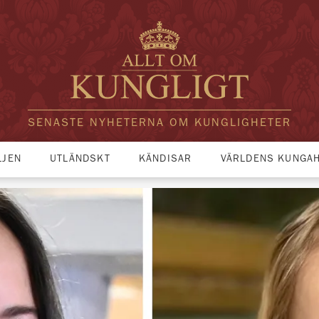
SENASTE NYHETERNA OM KUNGLIGHETER
LJEN
UTLÄNDSKT
KÄNDISAR
VÄRLDENS KUNGA