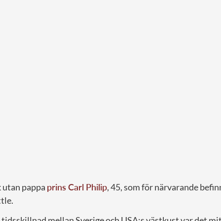
k utan pappa
prins Carl Philip
, 45, som för närvarande befin
tle.
idsskillnad mellan Sverige och USA:s västkust var det mitt