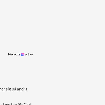
ner sig på andra
 i natten för Carl