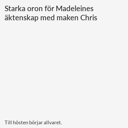
Starka oron för Madeleines
Norska kungahuset
äktenskap med maken Chris
Danska kungahuset
Spanska kungahuset
Nederländska kungahuset
Belgiska kungahuset
Jordanska kungahuset
Luxemburgska storhertighuset
Japanska kejsarhuset
Thailändska kungahuset
Marockanska kungahuset
Monacos furstehus
Till hösten börjar allvaret.