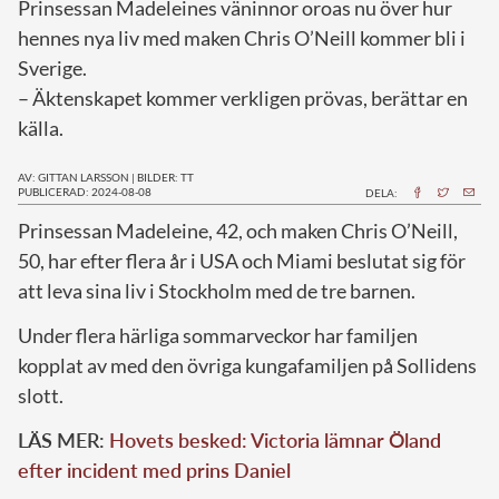
Prinsessan Madeleines väninnor oroas nu över hur
hennes nya liv med maken Chris O’Neill kommer bli i
Sverige.
– Äktenskapet kommer verkligen prövas, berättar en
källa.
AV: GITTAN LARSSON
|
BILDER: TT
PUBLICERAD: 2024-08-08
DELA:
P
rinsessan Madeleine, 42, och maken Chris O’Neill,
50, har efter flera år i USA och Miami beslutat sig för
att leva sina liv i Stockholm med de tre barnen.
Under flera härliga sommarveckor har familjen
kopplat av med den övriga kungafamiljen på Sollidens
slott.
LÄS MER:
Hovets besked: Victoria lämnar Öland
efter incident med prins Daniel