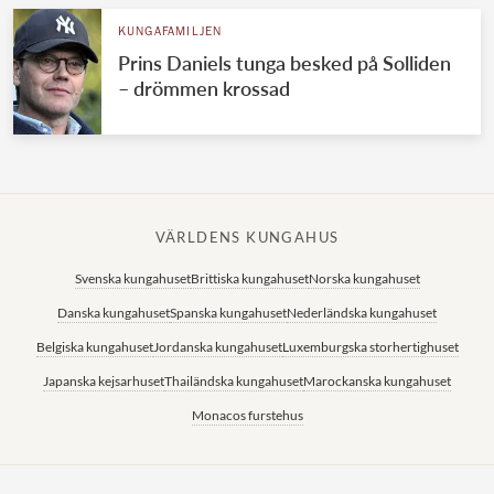
KUNGAFAMILJEN
Prins Daniels tunga besked på Solliden
– drömmen krossad
VÄRLDENS KUNGAHUS
Svenska kungahuset
Brittiska kungahuset
Norska kungahuset
Danska kungahuset
Spanska kungahuset
Nederländska kungahuset
Belgiska kungahuset
Jordanska kungahuset
Luxemburgska storhertighuset
Japanska kejsarhuset
Thailändska kungahuset
Marockanska kungahuset
Monacos furstehus