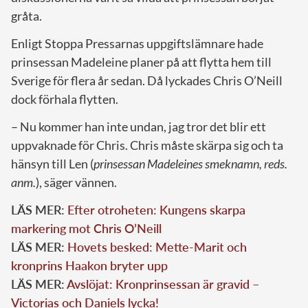
gråta.
Enligt Stoppa Pressarnas uppgiftslämnare hade
prinsessan Madeleine planer på att flytta hem till
Sverige för flera år sedan. Då lyckades Chris O’Neill
dock förhala flytten.
– Nu kommer han inte undan, jag tror det blir ett
uppvaknade för Chris. Chris måste skärpa sig och ta
hänsyn till Len (
prinsessan Madeleines smeknamn, reds.
anm.
), säger vännen.
LÄS MER:
Efter otroheten: Kungens skarpa
markering mot Chris O’Neill
LÄS MER:
Hovets besked: Mette-Marit och
kronprins Haakon bryter upp
LÄS MER:
Avslöjat: Kronprinsessan är gravid –
Victorias och Daniels lycka!