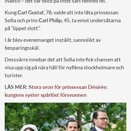
inaktiv – det var dock på intet sätt hennes fel.
Kung
Carl Gustaf,
78, valde att inte låta prinsessan
Sofia och prins
Carl Philip
, 45, ta emot undersåtarna
på ”öppet slott”.
I år blev evenemanget inställt, sannolikt av
besparingsskäl.
Dessvärre innebar det att Sofia inte fick chansen att
visa upp sig på nära håll för nyfikna stockholmare och
turister.
LÄS MER:
Stora oron för prinsessan Désirée:
kungens syster spårlöst försvunnen