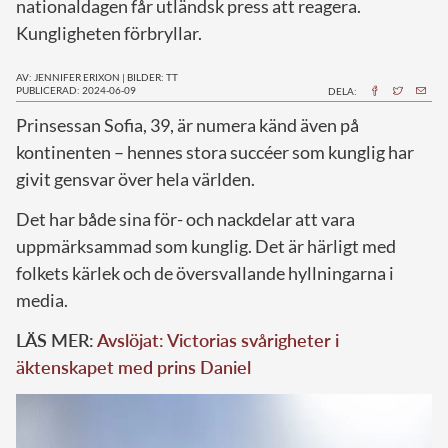
nationaldagen får utländsk press att reagera.
Kungligheten förbryllar.
AV: JENNIFER ERIXON
|
BILDER: TT
PUBLICERAD: 2024-06-09
DELA:
P
rinsessan Sofia, 39, är numera känd även på
kontinenten – hennes stora succéer som kunglig har
givit gensvar över hela världen.
Det har både sina för- och nackdelar att vara
uppmärksammad som kunglig. Det är härligt med
folkets kärlek och de översvallande hyllningarna i
media.
LÄS MER:
Avslöjat: Victorias svårigheter i
äktenskapet med prins Daniel