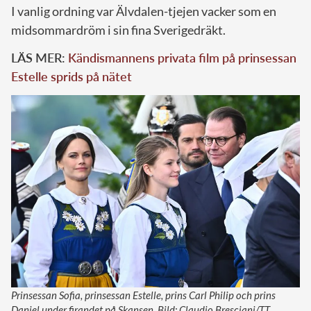
I vanlig ordning var Älvdalen-tjejen vacker som en
midsommardröm i sin fina Sverigedräkt.
LÄS MER:
Kändismannens privata film på prinsessan
Estelle sprids på nätet
Prinsessan Sofia, prinsessan Estelle, prins Carl Philip och prins
Daniel under firandet på Skansen. Bild: Claudio Bresciani/TT