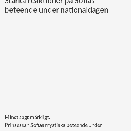
Starka reaktioner på Sofias
beteende under nationaldagen
Norska kungahuset
Danska kungahuset
Spanska kungahuset
Nederländska kungahuset
Belgiska kungahuset
Jordanska kungahuset
Luxemburgska storhertighuset
Japanska kejsarhuset
Thailändska kungahuset
Marockanska kungahuset
Monacos furstehus
Minst sagt märkligt.
Prinsessan Sofias mystiska beteende under