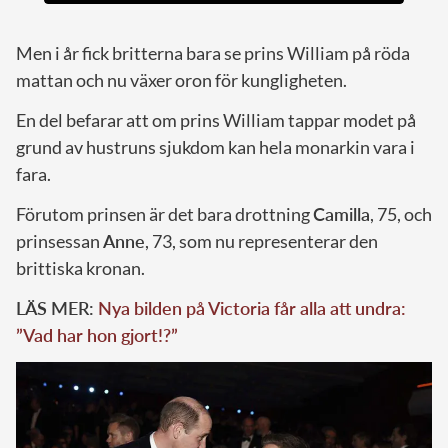
Men i år fick britterna bara se prins William på röda
mattan och nu växer oron för kungligheten.
En del befarar att om prins William tappar modet på
grund av hustruns sjukdom kan hela monarkin vara i
fara.
Förutom prinsen är det bara drottning
Camilla
, 75, och
prinsessan
Anne
, 73, som nu representerar den
brittiska kronan.
LÄS MER:
Nya bilden på Victoria får alla att undra:
”Vad har hon gjort!?”