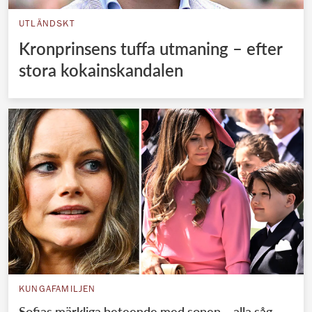
UTLÄNDSKT
Kronprinsens tuffa utmaning – efter
stora kokainskandalen
KUNGAFAMILJEN
Sofias märkliga beteende med sonen – alla såg