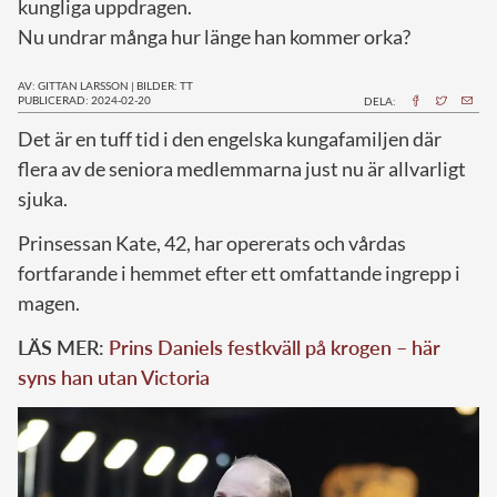
kungliga uppdragen.
Nu undrar många hur länge han kommer orka?
AV: GITTAN LARSSON
|
BILDER: TT
PUBLICERAD: 2024-02-20
DELA:
D
et är en tuff tid i den engelska kungafamiljen där
flera av de seniora medlemmarna just nu är allvarligt
sjuka.
Prinsessan Kate, 42, har opererats och vårdas
fortfarande i hemmet efter ett omfattande ingrepp i
magen.
LÄS MER:
Prins Daniels festkväll på krogen – här
syns han utan Victoria