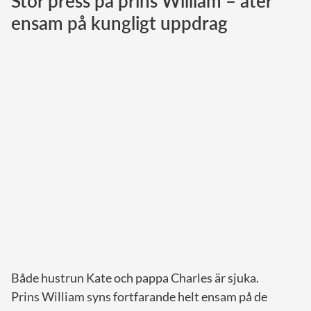
Stor press på prins William – åter
ensam på kungligt uppdrag
Norska kungahuset
Danska kungahuset
Spanska kungahuset
Nederländska kungahuset
Belgiska kungahuset
Jordanska kungahuset
Luxemburgska storhertighuset
Japanska kejsarhuset
Thailändska kungahuset
Marockanska kungahuset
Monacos furstehus
Både hustrun Kate och pappa Charles är sjuka.
Prins William syns fortfarande helt ensam på de