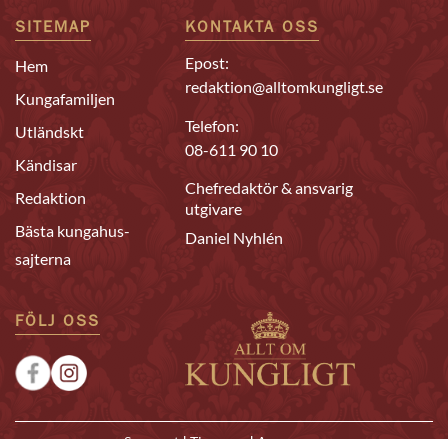
SITEMAP
KONTAKTA OSS
Epost:
Hem
redaktion@alltomkungligt.se
Kungafamiljen
Telefon:
Utländskt
08-611 90 10
Kändisar
Chefredaktör & ansvarig
Redaktion
utgivare
Bästa kungahus-
Daniel Nyhlén
sajterna
FÖLJ OSS
|
|
Sponsrat
Tipsa oss
Annonsera