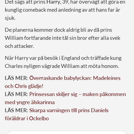
Det sägs att prins
Harry
, 39, har övervägt att göra en
kunglig comeback med anledning av att hans far är
sjuk.
De planerna kommer dock aldrig bli av då prins
William fortfarande inte tål sin bror efter alla svek
och attacker.
När Harry var på besök i England och träffade kung
Charles nyligen vägrade William att möta honom.
LÄS MER:
Överraskande babylyckan: Madeleines
och Chris glädje!
LÄS MER:
Prinsessan skiljer sig – maken påkommen
med yngre älskarinna
LÄS MER:
Skarpa varningen till prins Daniels
föräldrar i Ockelbo