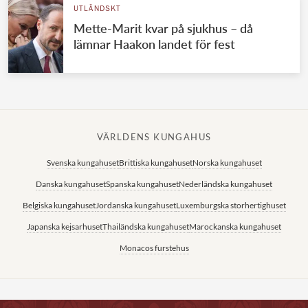
UTLÄNDSKT
Mette-Marit kvar på sjukhus – då
lämnar Haakon landet för fest
VÄRLDENS KUNGAHUS
Svenska kungahuset
Brittiska kungahuset
Norska kungahuset
Danska kungahuset
Spanska kungahuset
Nederländska kungahuset
Belgiska kungahuset
Jordanska kungahuset
Luxemburgska storhertighuset
Japanska kejsarhuset
Thailändska kungahuset
Marockanska kungahuset
Monacos furstehus