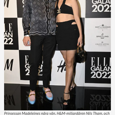
Prinsessan Madeleines nära vän, H&M-miljardären Nils Tham, och