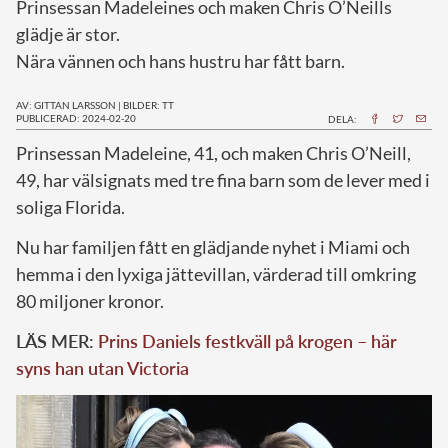
Prinsessan Madeleines och maken Chris O’Neills
glädje är stor.
Nära vännen och hans hustru har fått barn.
AV: GITTAN LARSSON
|
BILDER: TT
PUBLICERAD: 2024-02-20
DELA:
P
rinsessan Madeleine, 41, och maken Chris O’Neill,
49, har välsignats med tre fina barn som de lever med i
soliga Florida.
Nu har familjen fått en glädjande nyhet i Miami och
hemma i den lyxiga jättevillan, värderad till omkring
80 miljoner kronor.
LÄS MER:
Prins Daniels festkväll på krogen – här
syns han utan Victoria