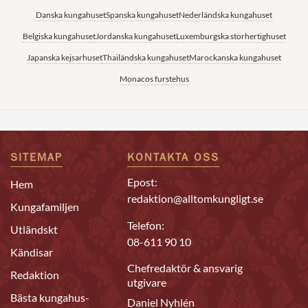
Danska kungahuset
Spanska kungahuset
Nederländska kungahuset
Belgiska kungahuset
Jordanska kungahuset
Luxemburgska storhertighuset
Japanska kejsarhuset
Thailändska kungahuset
Marockanska kungahuset
Monacos furstehus
SITEMAP
KONTAKTA OSS
Epost:
Hem
redaktion@alltomkungligt.se
Kungafamiljen
Telefon:
Utländskt
08-611 90 10
Kändisar
Chefredaktör & ansvarig
Redaktion
utgivare
Bästa kungahus-
Daniel Nyhlén