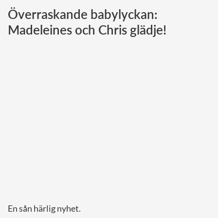
Överraskande babylyckan:
Norska kungahuset
Madeleines och Chris glädje!
Danska kungahuset
Spanska kungahuset
Nederländska kungahuset
Belgiska kungahuset
Jordanska kungahuset
Luxemburgska storhertighuset
Japanska kejsarhuset
Thailändska kungahuset
Marockanska kungahuset
Monacos furstehus
En sån härlig nyhet.