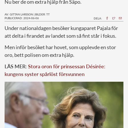
Nu ber de om extra hjälp från Säpo.
AV: GITTAN LARSSON
|
BILDER: TT
PUBLICERAD: 2024-06-06
DELA:
U
nder nationaldagen besöker kungaparet Pajala för
att delta i firandet av landet som så fint står i fokus.
Men inför besöket har hovet, som upplevde en stor
oro, bett polisen om extra hjälp.
LÄS MER:
Stora oron för prinsessan Désirée:
kungens syster spårlöst försvunnen