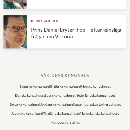
KUNGAFAMILJEN
Prins Daniel bryter ihop – efter känsliga
frågan om Victoria
VÄRLDENS KUNGAHUS
Svenska kungahuset
Brittiska kungahuset
Norska kungahuset
Danska kungahuset
Spanska kungahuset
Nederländska kungahuset
Belgiska kungahuset
Jordanska kungahuset
Luxemburgska storhertighuset
Japanska kejsarhuset
Thailändska kungahuset
Marockanska kungahuset
Monacos furstehus