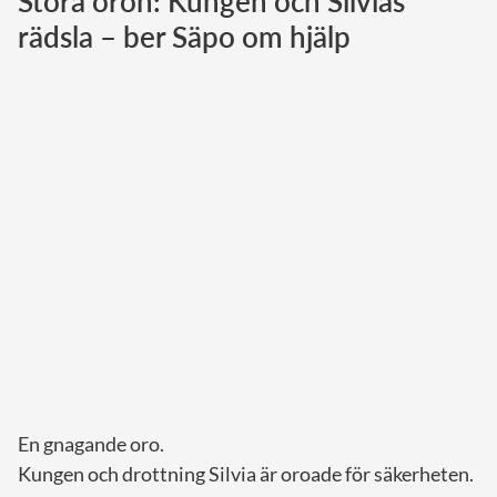
Stora oron: Kungen och Silvias
rädsla – ber Säpo om hjälp
Norska kungahuset
Danska kungahuset
Spanska kungahuset
Nederländska kungahuset
Belgiska kungahuset
Jordanska kungahuset
Luxemburgska storhertighuset
Japanska kejsarhuset
Thailändska kungahuset
Marockanska kungahuset
Monacos furstehus
En gnagande oro.
Kungen och drottning Silvia är oroade för säkerheten.