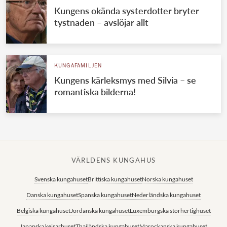
Kungens okända systerdotter bryter
tystnaden – avslöjar allt
KUNGAFAMILJEN
Kungens kärleksmys med Silvia – se
romantiska bilderna!
VÄRLDENS KUNGAHUS
Svenska kungahuset
Brittiska kungahuset
Norska kungahuset
Danska kungahuset
Spanska kungahuset
Nederländska kungahuset
Belgiska kungahuset
Jordanska kungahuset
Luxemburgska storhertighuset
Japanska kejsarhuset
Thailändska kungahuset
Marockanska kungahuset