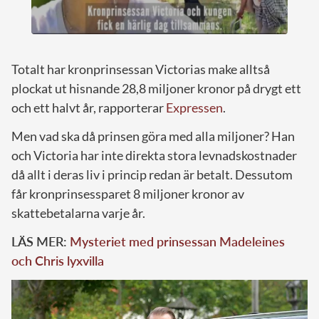
Totalt har kronprinsessan Victorias make alltså
plockat ut hisnande 28,8 miljoner kronor på drygt ett
och ett halvt år, rapporterar
Expressen
.
Men vad ska då prinsen göra med alla miljoner? Han
och Victoria har inte direkta stora levnadskostnader
då allt i deras liv i princip redan är betalt. Dessutom
får kronprinsessparet 8 miljoner kronor av
skattebetalarna varje år.
LÄS MER:
Mysteriet med prinsessan Madeleines
och Chris lyxvilla