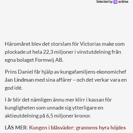
Häromåret blev det storslam för Victorias make som
plockade ut hela 22,3 miljoner i vinstutdelning från
egna bolaget Formwij AB.
Prins Daniel får hjälp av kungafamiljens ekonomichef
Jan Lindman
med sina affärer – och det verkar vara en
god idé.
I år blir det nämligen ännu mer klirr i kassan för
kungligheten som unnade sig ytterligare en
aktieutdelning på 6,5 miljoner kronor.
LÄS MER:
Kungen i blåsväder: grannens hyra höjdes