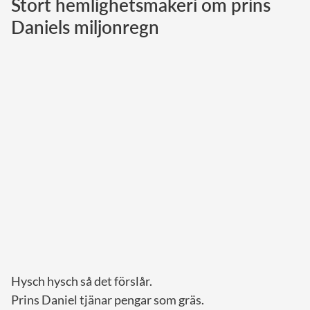
Stort hemlighetsmakeri om prins
Daniels miljonregn
Norska kungahuset
Danska kungahuset
Spanska kungahuset
Nederländska kungahuset
Belgiska kungahuset
Jordanska kungahuset
Luxemburgska storhertighuset
Japanska kejsarhuset
Thailändska kungahuset
Marockanska kungahuset
Monacos furstehus
Hysch hysch så det förslår.
Prins Daniel tjänar pengar som gräs.