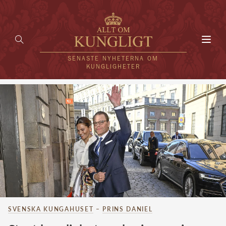
Toggl
navig
SENASTE NYHETERNA OM
KUNGLIGHETER
HEM
KUNGAFAMILJEN
UTLÄNDSKT
KÄNDISAR
VÄRLDENS KUNGAHUS
Svenska kungahuset
SVENSKA KUNGAHUSET
–
PRINS DANIEL
REDAKTION
Brittiska kungahuset