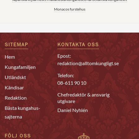
Monacos furstehus
SITEMAP
KONTAKTA OSS
Epost:
Hem
redaktion@alltomkungligt.se
Kungafamiljen
Telefon:
Utländskt
08-611 90 10
Kändisar
Chefredaktör & ansvarig
Redaktion
utgivare
Bästa kungahus-
Daniel Nyhlén
sajterna
FÖLJ OSS