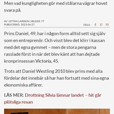
Men vad kungligheten gör med stålarna vägrar hovet
svara på.
AV: GITTAN LARSSON
|
BILDER: TT
PUBLICERAD: 2023-06-27
DELA:
P
rins Daniel, 49, har i någon form alltid sett sig själv
som en entreprenör. Och visst blev det klirr i kassan
med det egna gymmet – men de stora pengarna
rasslade först in när det blev känt att han dejtade
kronprinsessan
Victoria,
45.
Trots att Daniel Westling 2010 blev prins med alla
fördelar det innebär så har han fortsatt med sina egna
ekonomiska affärer.
LÄS MER:
Drottning Silvia lämnar landet – hit går
plötsliga resan