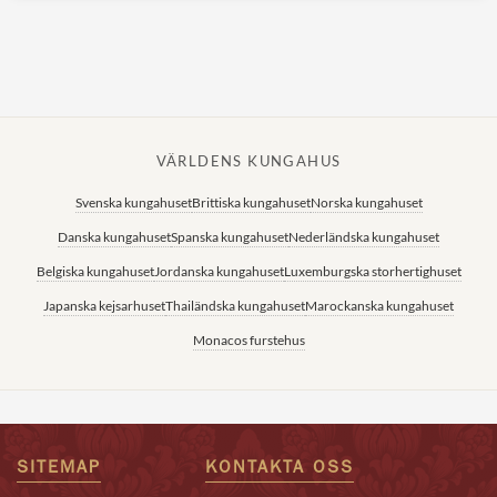
VÄRLDENS KUNGAHUS
Svenska kungahuset
Brittiska kungahuset
Norska kungahuset
Danska kungahuset
Spanska kungahuset
Nederländska kungahuset
Belgiska kungahuset
Jordanska kungahuset
Luxemburgska storhertighuset
Japanska kejsarhuset
Thailändska kungahuset
Marockanska kungahuset
Monacos furstehus
SITEMAP
KONTAKTA OSS