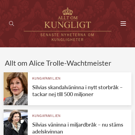
Toggl
navig
SENASTE NYHETERNA OM
KUNGLIGHETER
HEM
Allt om Alice Trolle-Wachtmeister
KUNGAFAMILJEN
KUNGAFAMILJEN
Silvias skandalväninna i nytt storbråk –
UTLÄNDSKT
tackar nej till 500 miljoner
KÄNDISAR
VÄRLDENS KUNGAHUS
KUNGAFAMILJEN
Silvias väninna i miljardbråk – nu stäms
Svenska kungahuset
REDAKTION
adelskvinnan
Brittiska kungahuset