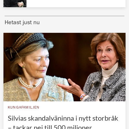
Norska kungahuset
Danska kungahuset
Hetast just nu
Spanska kungahuset
Nederländska kungahuset
Belgiska kungahuset
Jordanska kungahuset
Luxemburgska storhertighuset
Japanska kejsarhuset
Thailändska kungahuset
Marockanska kungahuset
KUNGAFAMILJEN
Monacos furstehus
Silvias skandalväninna i nytt storbråk
– tackar nej till 500 miljoner