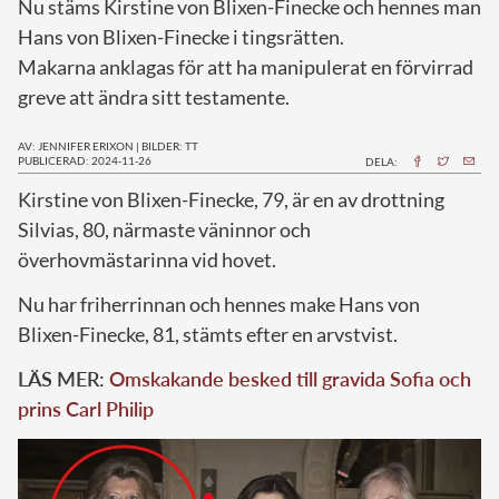
Nu stäms Kirstine von Blixen-Finecke och hennes man
Hans von Blixen-Finecke i tingsrätten.
Makarna anklagas för att ha manipulerat en förvirrad
greve att ändra sitt testamente.
AV: JENNIFER ERIXON
|
BILDER: TT
PUBLICERAD: 2024-11-26
DELA:
K
irstine von Blixen-Finecke, 79, är en av drottning
Silvias, 80, närmaste väninnor och
överhovmästarinna vid hovet.
Nu har friherrinnan och hennes make Hans von
Blixen-Finecke, 81, stämts efter en arvstvist.
LÄS MER:
Omskakande besked till gravida Sofia och
prins Carl Philip