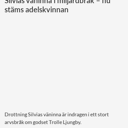
Silvias väninna i miljardbråk – nu
stäms adelskvinnan
Norska kungahuset
Danska kungahuset
Spanska kungahuset
Nederländska kungahuset
Belgiska kungahuset
Jordanska kungahuset
Luxemburgska storhertighuset
Japanska kejsarhuset
Thailändska kungahuset
Marockanska kungahuset
Monacos furstehus
Drottning Silvias väninna är indragen i ett stort
arvsbråk om godset Trolle Ljungby.