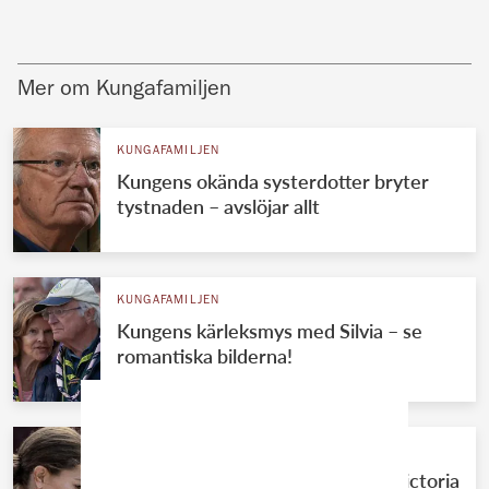
Mer om Kungafamiljen
KUNGAFAMILJEN
Kungens okända systerdotter bryter
tystnaden – avslöjar allt
KUNGAFAMILJEN
Kungens kärleksmys med Silvia – se
romantiska bilderna!
KUNGAFAMILJEN
Knivbeväpnad man närmade sig Victoria