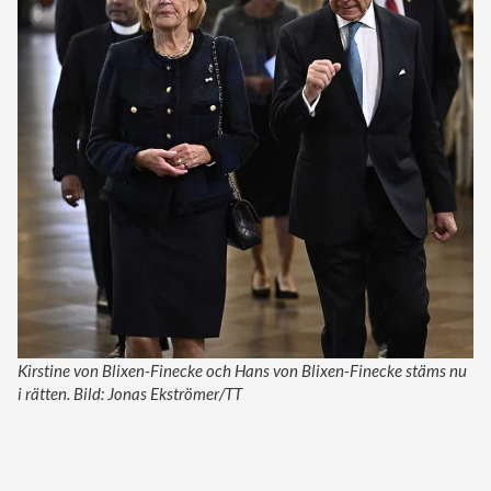
Kirstine von Blixen-Finecke och Hans von Blixen-Finecke stäms nu
i rätten. Bild: Jonas Ekströmer/TT