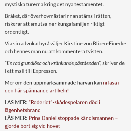
mystiska turerna kring det nya testamentet.
Bråket, där överhovmästarinnan stäms i rätten,
riskerar att
smutsa ner kungafamiljen
riktigt
ordentligt.
Via sin advokatbyrå väljer Kirstine von Blixen-Finecke
och hennes man nu att kommentera tvisten.
”
En rad grundlösa och kränkande påståenden
”, skriver de
i ett mail till Expressen.
Mer om
den uppmärksammade härvan
kan
ni läsa i
den här spännande artikeln!
LÄS MER:
”Rederiet”-skådespelaren död i
lägenhetsbrand
LÄS MER:
Prins Daniel stoppade kändismannen –
gjorde bort sig vid hovet