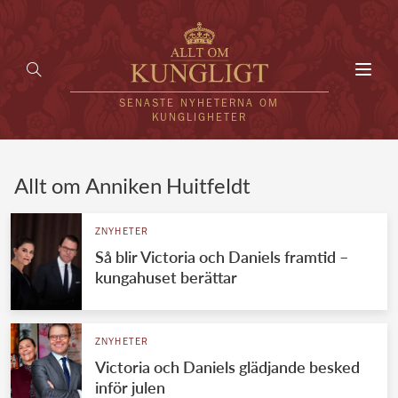
Toggl
navig
SENASTE NYHETERNA OM
KUNGLIGHETER
HEM
Allt om Anniken Huitfeldt
KUNGAFAMILJEN
ZNYHETER
Så blir Victoria och Daniels framtid –
UTLÄNDSKT
kungahuset berättar
KÄNDISAR
VÄRLDENS KUNGAHUS
ZNYHETER
Victoria och Daniels glädjande besked
Svenska kungahuset
REDAKTION
inför julen
Brittiska kungahuset