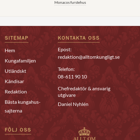
Monacos furstehus
SITEMAP
KONTAKTA OSS
Epost:
Hem
redaktion@alltomkungligt.se
Kungafamiljen
Telefon:
Utländskt
08-611 90 10
Kändisar
Chefredaktör & ansvarig
Redaktion
utgivare
Bästa kungahus-
Daniel Nyhlén
sajterna
FÖLJ OSS