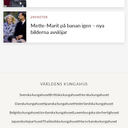
Norska kungahuset
ZNYHETER
Danska kungahuset
Mette-Marit på banan igen – nya
Spanska kungahuset
bilderna avslöjar
Nederländska kungahuset
Belgiska kungahuset
Jordanska kungahuset
Luxemburgska storhertighuset
Japanska kejsarhuset
VÄRLDENS KUNGAHUS
Thailändska kungahuset
Svenska kungahuset
Brittiska kungahuset
Norska kungahuset
Marockanska kungahuset
Danska kungahuset
Spanska kungahuset
Nederländska kungahuset
Monacos furstehus
Belgiska kungahuset
Jordanska kungahuset
Luxemburgska storhertighuset
Japanska kejsarhuset
Thailändska kungahuset
Marockanska kungahuset