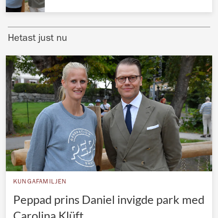
Norska kungahuset
Danska kungahuset
Hetast just nu
Spanska kungahuset
Nederländska kungahuset
Belgiska kungahuset
Jordanska kungahuset
Luxemburgska storhertighuset
Japanska kejsarhuset
Thailändska kungahuset
Marockanska kungahuset
KUNGAFAMILJEN
Monacos furstehus
Peppad prins Daniel invigde park med
Carolina Klüft