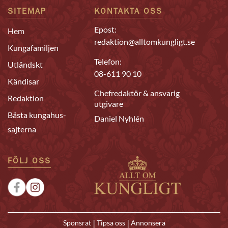
SITEMAP
KONTAKTA OSS
Epost:
Hem
redaktion@alltomkungligt.se
Kungafamiljen
Telefon:
Utländskt
08-611 90 10
Kändisar
Chefredaktör & ansvarig
Redaktion
utgivare
Bästa kungahus-
Daniel Nyhlén
sajterna
FÖLJ OSS
|
|
Sponsrat
Tipsa oss
Annonsera