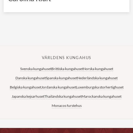
VÄRLDENS KUNGAHUS
Svenska kungahuset
Brittiska kungahuset
Norska kungahuset
Danska kungahuset
Spanska kungahuset
Nederländska kungahuset
Belgiska kungahuset
Jordanska kungahuset
Luxemburgska storhertighuset
Japanska kejsarhuset
Thailändska kungahuset
Marockanska kungahuset
Monacos furstehus