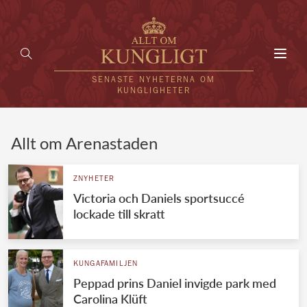
Toggl
navig
SENASTE NYHETERNA OM
KUNGLIGHETER
HEM
Allt om Arenastaden
KUNGAFAMILJEN
ZNYHETER
Victoria och Daniels sportsuccé
UTLÄNDSKT
lockade till skratt
KÄNDISAR
VÄRLDENS KUNGAHUS
KUNGAFAMILJEN
Peppad prins Daniel invigde park med
Svenska kungahuset
REDAKTION
Carolina Klüft
Brittiska kungahuset