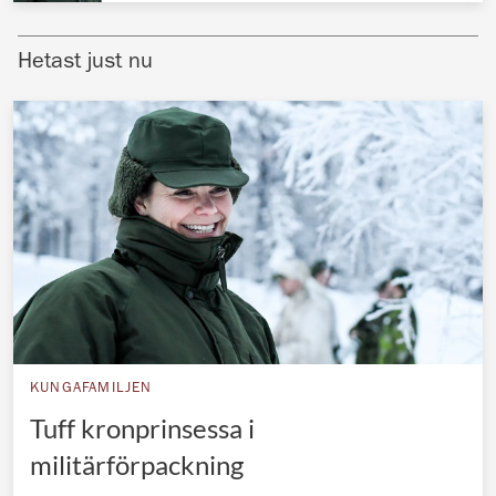
Norska kungahuset
Hetast just nu
Danska kungahuset
Spanska kungahuset
Nederländska kungahuset
Belgiska kungahuset
Jordanska kungahuset
Luxemburgska storhertighuset
Japanska kejsarhuset
Thailändska kungahuset
Marockanska kungahuset
KUNGAFAMILJEN
Tuff kronprinsessa i
Monacos furstehus
militärförpackning