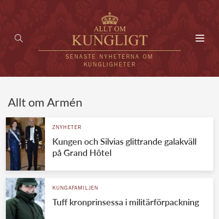
Toggl
navig
SENASTE NYHETERNA OM
KUNGLIGHETER
HEM
Allt om Armén
KUNGAFAMILJEN
ZNYHETER
Kungen och Silvias glittrande galakväll
UTLÄNDSKT
på Grand Hôtel
KÄNDISAR
VÄRLDENS KUNGAHUS
KUNGAFAMILJEN
Tuff kronprinsessa i militärförpackning
Svenska kungahuset
REDAKTION
Brittiska kungahuset