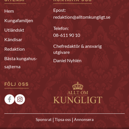
SITEMAP
KONTAKTA OSS
Epost:
Hem
redaktion@alltomkungligt.se
Kungafamiljen
Telefon:
Utländskt
08-611 90 10
Kändisar
Chefredaktör & ansvarig
Redaktion
utgivare
Bästa kungahus-
Daniel Nyhlén
sajterna
FÖLJ OSS
|
|
Sponsrat
Tipsa oss
Annonsera