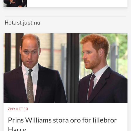
Norska kungahuset
Danska kungahuset
Hetast just nu
Spanska kungahuset
Nederländska kungahuset
Belgiska kungahuset
Jordanska kungahuset
Luxemburgska storhertighuset
Japanska kejsarhuset
Thailändska kungahuset
Marockanska kungahuset
ZNYHETER
Monacos furstehus
Prins Williams stora oro för lillebror
Harry