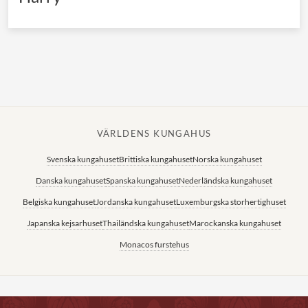
VÄRLDENS KUNGAHUS
Svenska kungahuset
Brittiska kungahuset
Norska kungahuset
Danska kungahuset
Spanska kungahuset
Nederländska kungahuset
Belgiska kungahuset
Jordanska kungahuset
Luxemburgska storhertighuset
Japanska kejsarhuset
Thailändska kungahuset
Marockanska kungahuset
Monacos furstehus