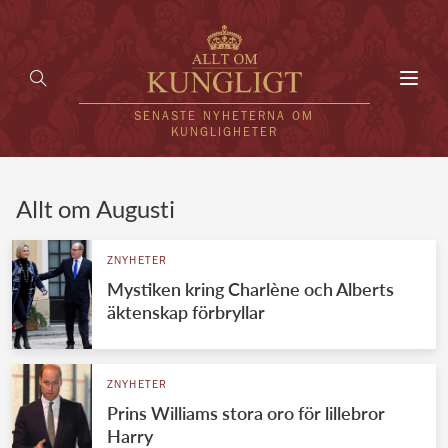
Toggl
navig
SENASTE NYHETERNA OM
KUNGLIGHETER
HEM
Allt om Augusti
KUNGAFAMILJEN
ZNYHETER
Mystiken kring Charlène och Alberts
UTLÄNDSKT
äktenskap förbryllar
KÄNDISAR
VÄRLDENS KUNGAHUS
ZNYHETER
Prins Williams stora oro för lillebror
Svenska kungahuset
REDAKTION
Harry
Brittiska kungahuset