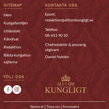
SITEMAP
KONTAKTA OSS
Epost:
Hem
redaktion@alltomkungligt.se
Kungafamiljen
Telefon:
Utländskt
08-611 90 10
Kändisar
Chefredaktör & ansvarig
Redaktion
utgivare
Bästa kungahus-
Daniel Nyhlén
sajterna
FÖLJ OSS
|
|
Sponsrat
Tipsa oss
Annonsera