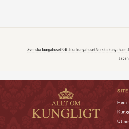
Svenska kungahuset
Brittiska kungahuset
Norska kungahuset
Japan
SIT
Hem
Kunga
Utlän