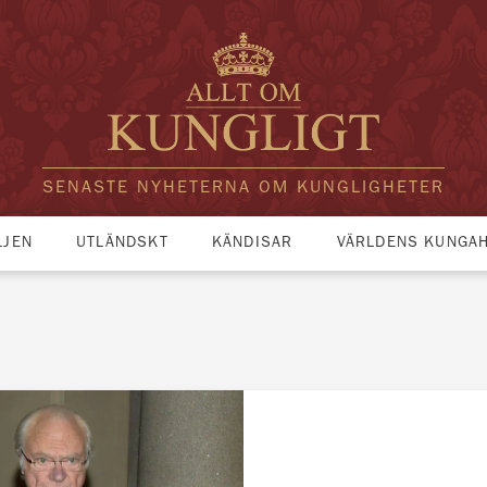
SENASTE NYHETERNA OM KUNGLIGHETER
LJEN
UTLÄNDSKT
KÄNDISAR
VÄRLDENS KUNGA