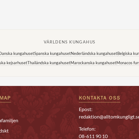
VÄRLDENS KUNGAHUS
Danska kungahuset
Spanska kungahuset
Nederländska kungahuset
Belgiska ku
ska kejsarhuset
Thailändska kungahuset
Marockanska kungahuset
Monacos fur
EMAP
KONTAKTA OSS
Epost:
redaktion@alltomkungligt.s
familjen
Telefon:
dskt
08-611 90 10