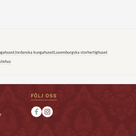
ngahuset
Jordanska kungahuset
Luxemburgska storhertighuset
stehus
FÖLJ OSS
e