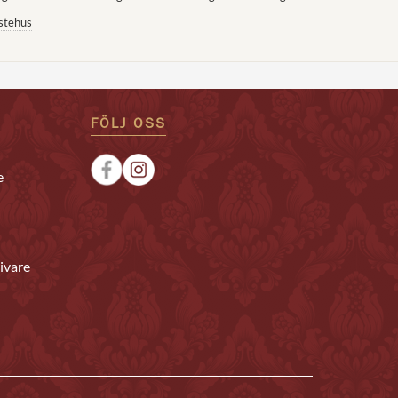
stehus
FÖLJ OSS
e
ivare