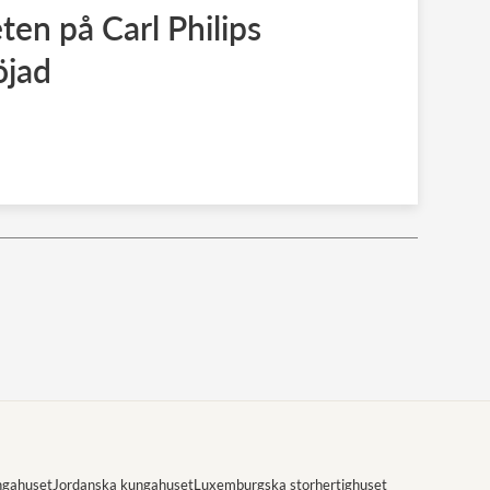
ten på Carl Philips
öjad
ngahuset
Jordanska kungahuset
Luxemburgska storhertighuset