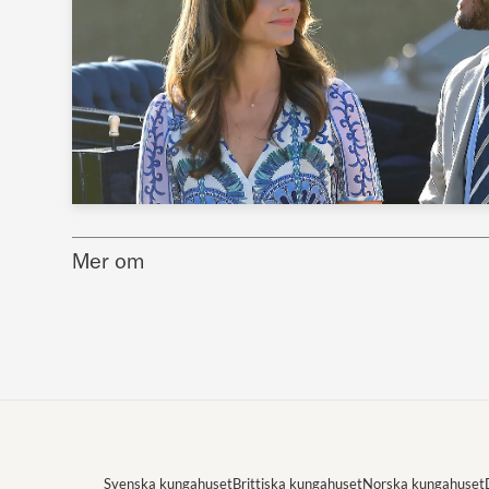
Mer om
Svenska kungahuset
Brittiska kungahuset
Norska kungahuset