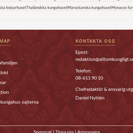
ska kejsarhuset
Thailändska kungahuset
Marockanska kungahuset
Monacos fur
EMAP
KONTAKTA OSS
Epost:
redaktion@alltomkungligt.s
familjen
Telefon:
dskt
08-611 90 10
sar
Chefredaktör & ansvarig utg
tion
Daniel Nyhlén
 kungahus-sajterna
|
|
Sponsrat
Tipsa oss
Annonsera