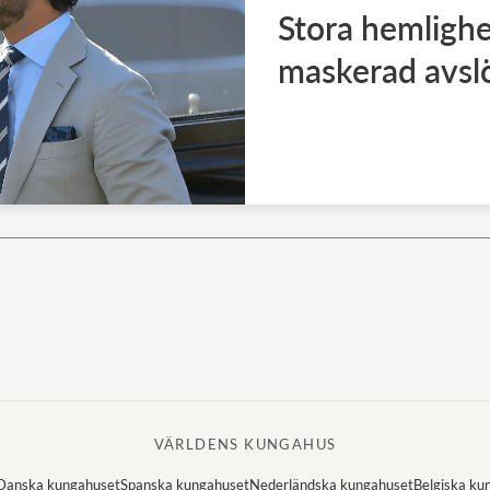
Stora hemlighe
maskerad avsl
VÄRLDENS KUNGAHUS
Danska kungahuset
Spanska kungahuset
Nederländska kungahuset
Belgiska ku