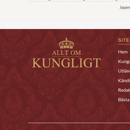
Japan
SIT
Hem
Kunga
Utlän
Kändi
Redak
Bästa