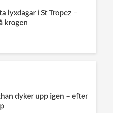
a lyxdagar i St Tropez –
å krogen
han dyker upp igen – efter
op