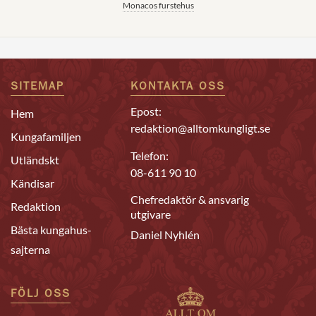
Monacos furstehus
SITEMAP
KONTAKTA OSS
Epost:
Hem
redaktion@alltomkungligt.se
Kungafamiljen
Telefon:
Utländskt
08-611 90 10
Kändisar
Chefredaktör & ansvarig
Redaktion
utgivare
Bästa kungahus-
Daniel Nyhlén
sajterna
FÖLJ OSS