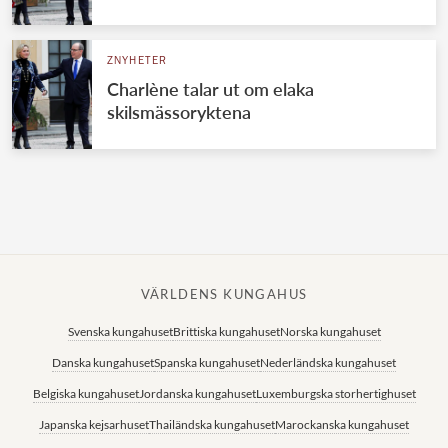
Norska kungahuset
ZNYHETER
Danska kungahuset
Charlène talar ut om elaka
Spanska kungahuset
skilsmässoryktena
Nederländska kungahuset
Belgiska kungahuset
Jordanska kungahuset
Luxemburgska storhertighuset
Japanska kejsarhuset
VÄRLDENS KUNGAHUS
Thailändska kungahuset
Svenska kungahuset
Brittiska kungahuset
Norska kungahuset
Marockanska kungahuset
Danska kungahuset
Spanska kungahuset
Nederländska kungahuset
Monacos furstehus
Belgiska kungahuset
Jordanska kungahuset
Luxemburgska storhertighuset
Japanska kejsarhuset
Thailändska kungahuset
Marockanska kungahuset