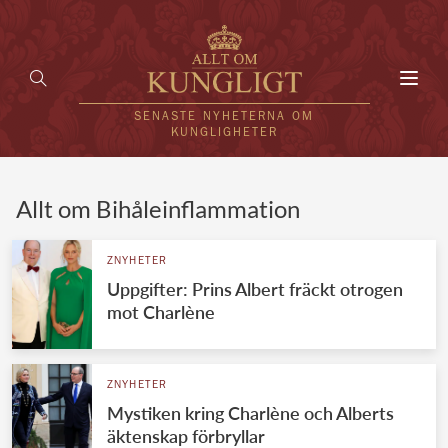
Toggl
navig
SENASTE NYHETERNA OM
KUNGLIGHETER
HEM
Allt om Bihåleinflammation
KUNGAFAMILJEN
ZNYHETER
Uppgifter: Prins Albert fräckt otrogen
UTLÄNDSKT
mot Charlène
KÄNDISAR
VÄRLDENS KUNGAHUS
ZNYHETER
Mystiken kring Charlène och Alberts
Svenska kungahuset
REDAKTION
äktenskap förbryllar
Brittiska kungahuset