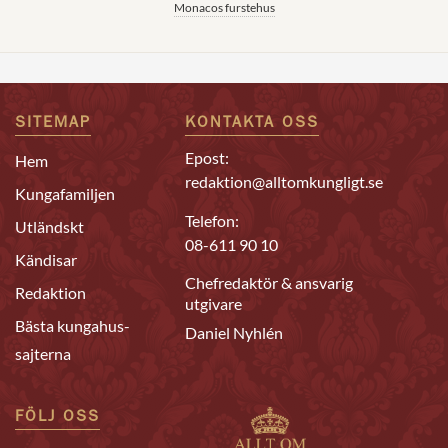
Monacos furstehus
SITEMAP
KONTAKTA OSS
Epost:
Hem
redaktion@alltomkungligt.se
Kungafamiljen
Telefon:
Utländskt
08-611 90 10
Kändisar
Chefredaktör & ansvarig
Redaktion
utgivare
Bästa kungahus-
Daniel Nyhlén
sajterna
FÖLJ OSS