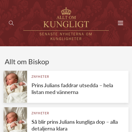
Toggl
navig
SENASTE NYHETERNA OM
KUNGLIGHETER
HEM
Allt om Biskop
KUNGAFAMILJEN
ZNYHETER
Prins Julians faddrar utsedda – hela
UTLÄNDSKT
listan med vännerna
KÄNDISAR
VÄRLDENS KUNGAHUS
ZNYHETER
Så blir prins Julians kungliga dop – alla
Svenska kungahuset
REDAKTION
detaljerna klara
Brittiska kungahuset