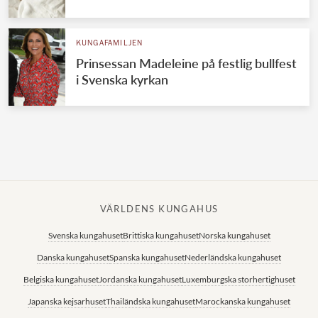
Norska kungahuset
KUNGAFAMILJEN
Danska kungahuset
Prinsessan Madeleine på festlig bullfest
Spanska kungahuset
i Svenska kyrkan
Nederländska kungahuset
Belgiska kungahuset
Jordanska kungahuset
Luxemburgska storhertighuset
Japanska kejsarhuset
VÄRLDENS KUNGAHUS
Thailändska kungahuset
Svenska kungahuset
Brittiska kungahuset
Norska kungahuset
Marockanska kungahuset
Danska kungahuset
Spanska kungahuset
Nederländska kungahuset
Monacos furstehus
Belgiska kungahuset
Jordanska kungahuset
Luxemburgska storhertighuset
Japanska kejsarhuset
Thailändska kungahuset
Marockanska kungahuset