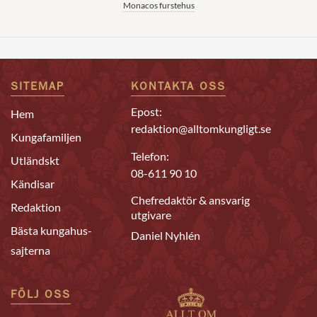
Monacos furstehus
SITEMAP
KONTAKTA OSS
Epost:
Hem
redaktion@alltomkungligt.se
Kungafamiljen
Telefon:
Utländskt
08-611 90 10
Kändisar
Chefredaktör & ansvarig
Redaktion
utgivare
Bästa kungahus-
Daniel Nyhlén
sajterna
FÖLJ OSS