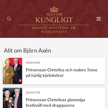
Toggl
navig
SENASTE NYHETERNA OM
KUNGLIGHETER
HEM
Allt om Björn Axén
KUNGAFAMILJEN
KÄNDISAR
Prinsessan Christina och maken Tosse
UTLÄNDSKT
på härlig kärleksfest
KÄNDISAR
VÄRLDENS KUNGAHUS
ZNYHETER
Prinsessan Christinas glammiga
Svenska kungahuset
REDAKTION
festkväll med dragqueens
Brittiska kungahuset