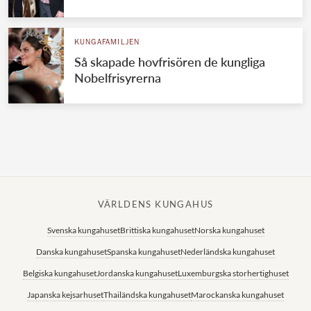
Norska kungahuset
KUNGAFAMILJEN
Danska kungahuset
Så skapade hovfrisören de kungliga
Spanska kungahuset
Nobelfrisyrerna
Nederländska kungahuset
Belgiska kungahuset
Jordanska kungahuset
Luxemburgska storhertighuset
Japanska kejsarhuset
VÄRLDENS KUNGAHUS
Thailändska kungahuset
Svenska kungahuset
Brittiska kungahuset
Norska kungahuset
Marockanska kungahuset
Danska kungahuset
Spanska kungahuset
Nederländska kungahuset
Monacos furstehus
Belgiska kungahuset
Jordanska kungahuset
Luxemburgska storhertighuset
Japanska kejsarhuset
Thailändska kungahuset
Marockanska kungahuset