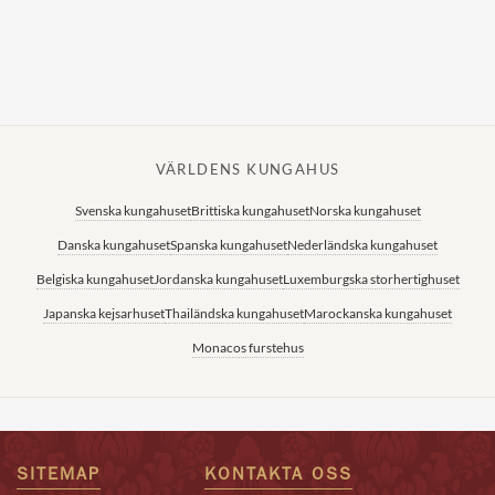
VÄRLDENS KUNGAHUS
Svenska kungahuset
Brittiska kungahuset
Norska kungahuset
Danska kungahuset
Spanska kungahuset
Nederländska kungahuset
Belgiska kungahuset
Jordanska kungahuset
Luxemburgska storhertighuset
Japanska kejsarhuset
Thailändska kungahuset
Marockanska kungahuset
Monacos furstehus
SITEMAP
KONTAKTA OSS