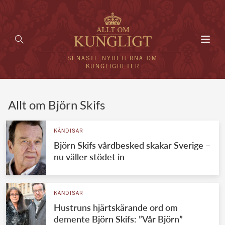
Toggl
navig
SENASTE NYHETERNA OM
KUNGLIGHETER
HEM
Allt om Björn Skifs
KUNGAFAMILJEN
KÄNDISAR
Björn Skifs vårdbesked skakar Sverige –
UTLÄNDSKT
nu väller stödet in
KÄNDISAR
VÄRLDENS KUNGAHUS
KÄNDISAR
Hustruns hjärtskärande ord om
Svenska kungahuset
REDAKTION
demente Björn Skifs: ”Vår Björn”
Brittiska kungahuset