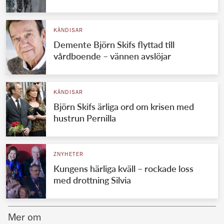
Norska kungahuset
KÄNDISAR
Danska kungahuset
Demente Björn Skifs flyttad till
Spanska kungahuset
vårdboende – vännen avslöjar
Nederländska kungahuset
Belgiska kungahuset
KÄNDISAR
Jordanska kungahuset
Björn Skifs ärliga ord om krisen med
hustrun Pernilla
Luxemburgska storhertighuset
Japanska kejsarhuset
ZNYHETER
Thailändska kungahuset
Kungens härliga kväll – rockade loss
Marockanska kungahuset
med drottning Silvia
Monacos furstehus
Mer om