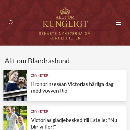
Toggl
navig
SENASTE NYHETERNA OM
KUNGLIGHETER
HEM
Allt om Blandrashund
KUNGAFAMILJEN
ZNYHETER
Kronprinsessan Victorias härliga dag
UTLÄNDSKT
med vovven Rio
KÄNDISAR
VÄRLDENS KUNGAHUS
ZNYHETER
Victorias glädjebesked till Estelle: "Nu
Svenska kungahuset
REDAKTION
blir vi fler!"
Brittiska kungahuset