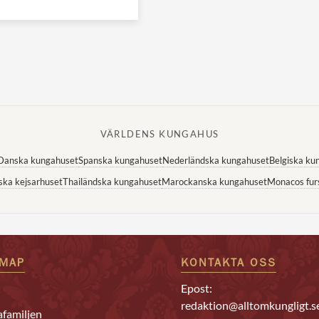
VÄRLDENS KUNGAHUS
Danska kungahuset
Spanska kungahuset
Nederländska kungahuset
Belgiska ku
ska kejsarhuset
Thailändska kungahuset
Marockanska kungahuset
Monacos fur
EMAP
KONTAKTA OSS
Epost:
redaktion@alltomkungligt.s
familjen