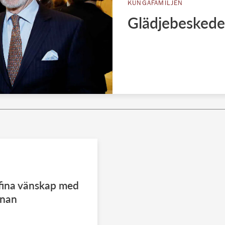
KUNGAFAMILJEN
Glädjebeskedet
fina vänskap med
rnan