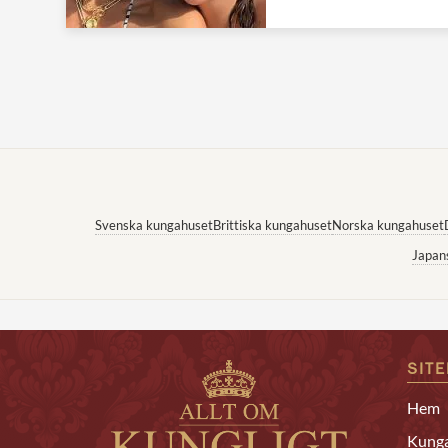
Svenska kungahuset
Brittiska kungahuset
Norska kungahuset
Japan
SIT
Hem
Kunga