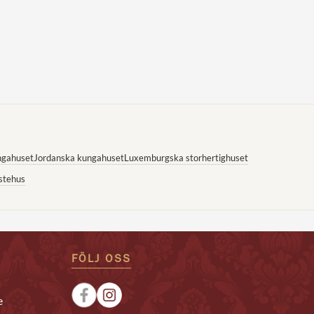
ngahuset
Jordanska kungahuset
Luxemburgska storhertighuset
stehus
FÖLJ OSS
e