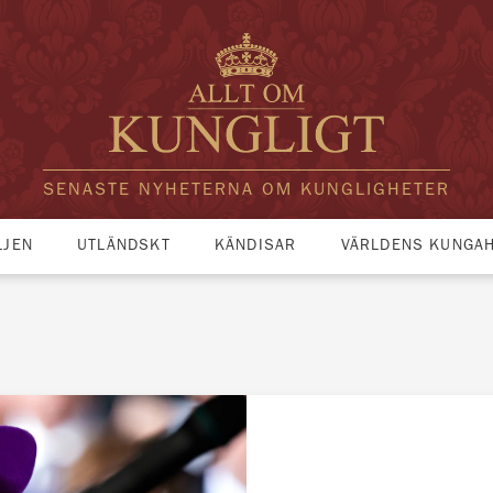
SENASTE NYHETERNA OM KUNGLIGHETER
LJEN
UTLÄNDSKT
KÄNDISAR
VÄRLDENS KUNGA