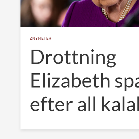
ZNYHETER
Drottning
Elizabeth sp
efter all kala