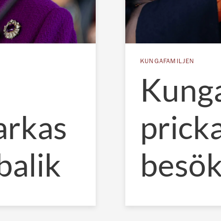
KUNGAFAMILJEN
Kung
arkas
prick
balik
besök