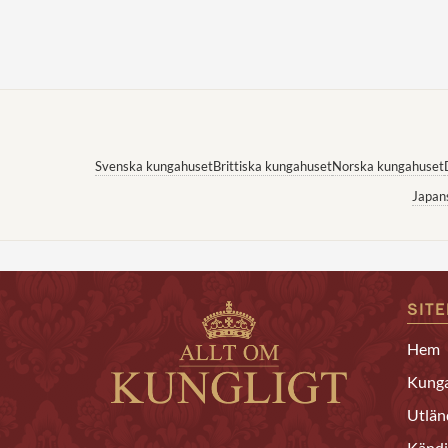
Svenska kungahuset
Brittiska kungahuset
Norska kungahuset
Japan
SIT
Hem
Kunga
Utlän
Kändi