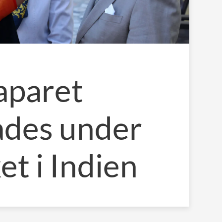
aparet
ades under
et i Indien