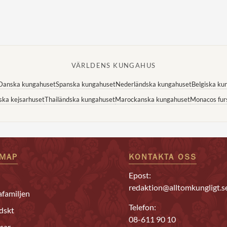
VÄRLDENS KUNGAHUS
Danska kungahuset
Spanska kungahuset
Nederländska kungahuset
Belgiska ku
ska kejsarhuset
Thailändska kungahuset
Marockanska kungahuset
Monacos fur
EMAP
KONTAKTA OSS
Epost:
redaktion@alltomkungligt.s
familjen
Telefon:
dskt
08-611 90 10
sar