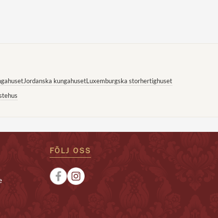
ngahuset
Jordanska kungahuset
Luxemburgska storhertighuset
stehus
FÖLJ OSS
e