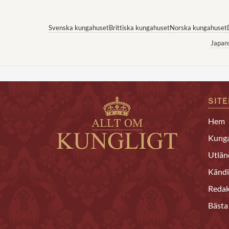
Svenska kungahuset
Brittiska kungahuset
Norska kungahuset
Japan
SIT
Hem
Kunga
Utlän
Kändi
Redak
Bästa