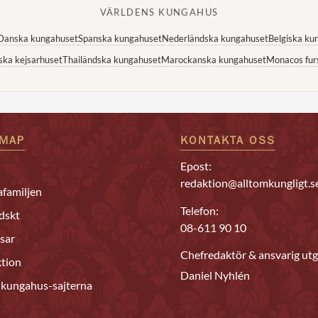
VÄRLDENS KUNGAHUS
Danska kungahuset
Spanska kungahuset
Nederländska kungahuset
Belgiska ku
ska kejsarhuset
Thailändska kungahuset
Marockanska kungahuset
Monacos fur
EMAP
KONTAKTA OSS
Epost:
redaktion@alltomkungligt.s
familjen
Telefon:
dskt
08-611 90 10
sar
Chefredaktör & ansvarig utg
tion
Daniel Nyhlén
 kungahus-sajterna