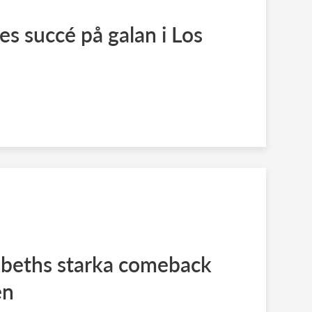
 succé på galan i Los
abeths starka comeback
en