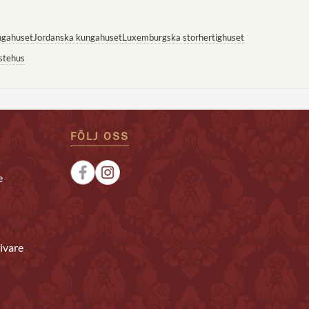
ngahuset
Jordanska kungahuset
Luxemburgska storhertighuset
stehus
FÖLJ OSS
e
ivare