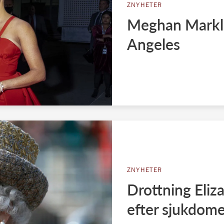
ZNYHETER
Meghan Markles
Angeles
ZNYHETER
Drottning Eliz
efter sjukdom