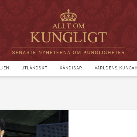
SENASTE NYHETERNA OM KUNGLIGHETER
LJEN
UTLÄNDSKT
KÄNDISAR
VÄRLDENS KUNGA