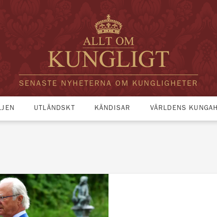
SENASTE NYHETERNA OM KUNGLIGHETER
LJEN
UTLÄNDSKT
KÄNDISAR
VÄRLDENS KUNGA