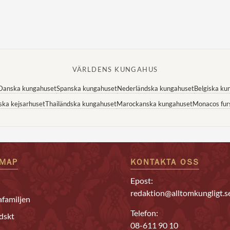
VÄRLDENS KUNGAHUS
Danska kungahuset
Spanska kungahuset
Nederländska kungahuset
Belgiska ku
ska kejsarhuset
Thailändska kungahuset
Marockanska kungahuset
Monacos fur
EMAP
KONTAKTA OSS
Epost:
redaktion@alltomkungligt.s
familjen
Telefon:
dskt
08-611 90 10