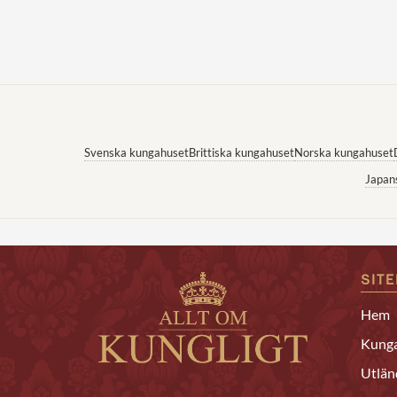
Svenska kungahuset
Brittiska kungahuset
Norska kungahuset
Japan
SIT
Hem
Kunga
Utlän