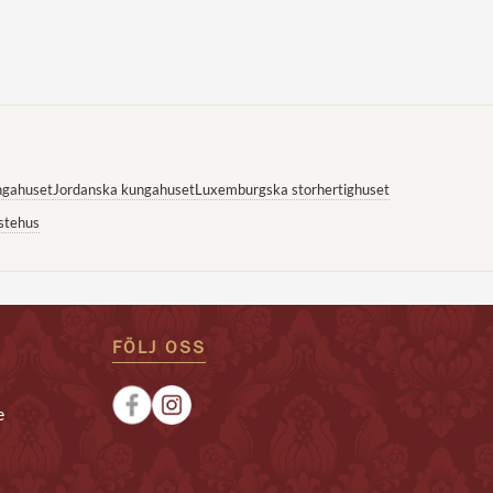
ngahuset
Jordanska kungahuset
Luxemburgska storhertighuset
stehus
FÖLJ OSS
e