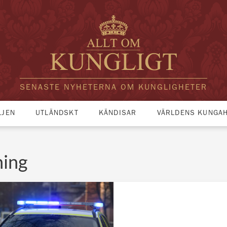
SENASTE NYHETERNA OM KUNGLIGHETER
LJEN
UTLÄNDSKT
KÄNDISAR
VÄRLDENS KUNGA
ning