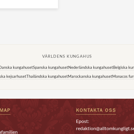
VÄRLDENS KUNGAHUS
Danska kungahuset
Spanska kungahuset
Nederländska kungahuset
Belgiska ku
ska kejsarhuset
Thailändska kungahuset
Marockanska kungahuset
Monacos fur
EMAP
KONTAKTA OSS
Epost:
redaktion@alltomkungligt.s
familjen