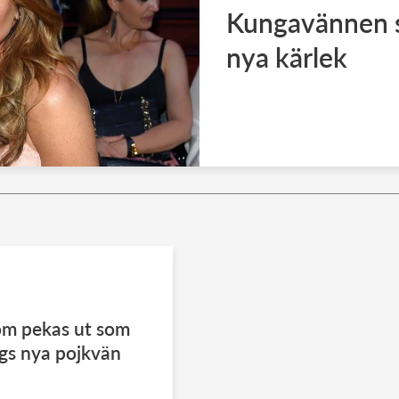
Kungavännen s
nya kärlek
m pekas ut som
gs nya pojkvän