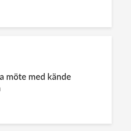
iga möte med kände
n