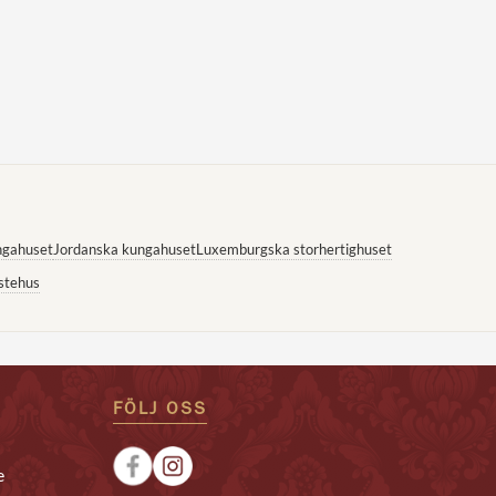
ngahuset
Jordanska kungahuset
Luxemburgska storhertighuset
stehus
FÖLJ OSS
e