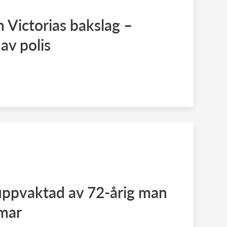
 Victorias bakslag –
av polis
 uppvaktad av 72-årig man
amar