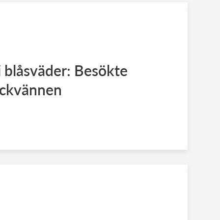
 blåsväder: Besökte
lickvännen