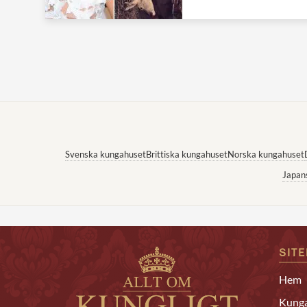
Svenska kungahuset
Brittiska kungahuset
Norska kungahuset
Japan
SIT
Hem
Kunga