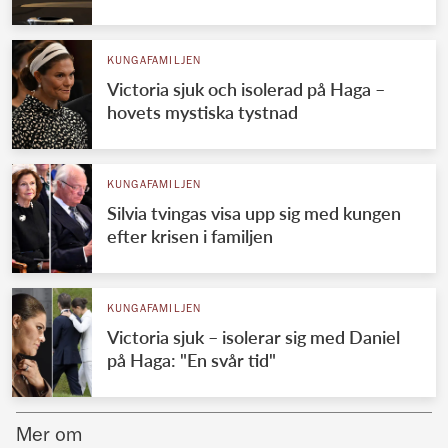
Norska kungahuset
KUNGAFAMILJEN
Danska kungahuset
Victoria sjuk och isolerad på Haga –
Spanska kungahuset
hovets mystiska tystnad
Nederländska kungahuset
Belgiska kungahuset
KUNGAFAMILJEN
Jordanska kungahuset
Silvia tvingas visa upp sig med kungen
efter krisen i familjen
Luxemburgska storhertighuset
Japanska kejsarhuset
KUNGAFAMILJEN
Thailändska kungahuset
Victoria sjuk – isolerar sig med Daniel
Marockanska kungahuset
på Haga: "En svår tid"
Monacos furstehus
Mer om