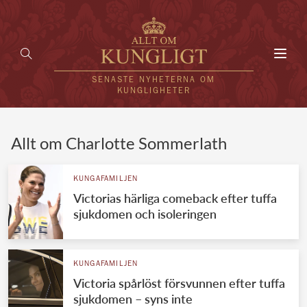
Toggl
navig
SENASTE NYHETERNA OM
KUNGLIGHETER
HEM
Allt om Charlotte Sommerlath
KUNGAFAMILJEN
KUNGAFAMILJEN
Victorias härliga comeback efter tuffa
UTLÄNDSKT
sjukdomen och isoleringen
KÄNDISAR
VÄRLDENS KUNGAHUS
KUNGAFAMILJEN
Victoria spårlöst försvunnen efter tuffa
Svenska kungahuset
REDAKTION
sjukdomen – syns inte
Brittiska kungahuset