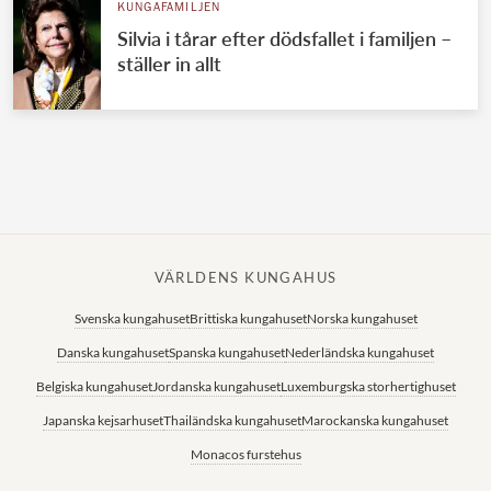
KUNGAFAMILJEN
Silvia i tårar efter dödsfallet i familjen –
ställer in allt
VÄRLDENS KUNGAHUS
Svenska kungahuset
Brittiska kungahuset
Norska kungahuset
Danska kungahuset
Spanska kungahuset
Nederländska kungahuset
Belgiska kungahuset
Jordanska kungahuset
Luxemburgska storhertighuset
Japanska kejsarhuset
Thailändska kungahuset
Marockanska kungahuset
Monacos furstehus