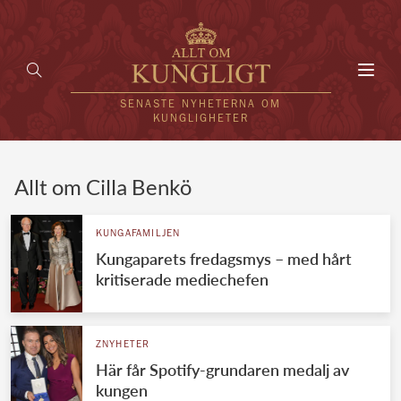
Toggl
navig
SENASTE NYHETERNA OM
KUNGLIGHETER
HEM
Allt om Cilla Benkö
KUNGAFAMILJEN
KUNGAFAMILJEN
Kungaparets fredagsmys – med hårt
UTLÄNDSKT
kritiserade mediechefen
KÄNDISAR
VÄRLDENS KUNGAHUS
ZNYHETER
Här får Spotify-grundaren medalj av
Svenska kungahuset
REDAKTION
kungen
Brittiska kungahuset