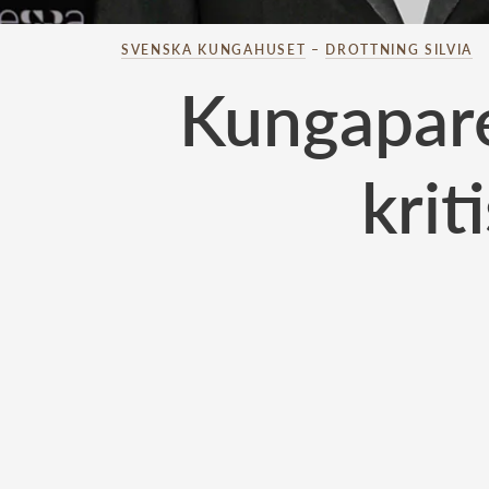
SVENSKA KUNGAHUSET
–
DROTTNING SILVIA
Kungapare
kri