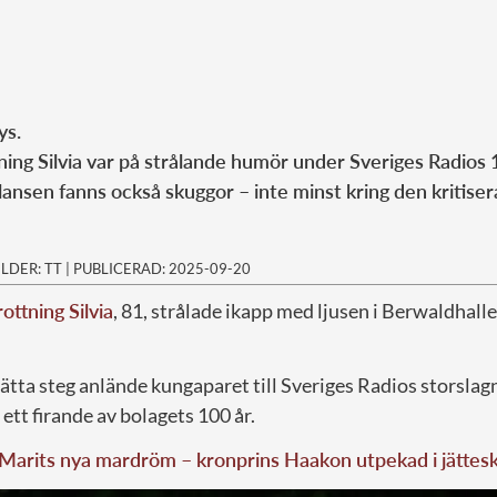
ys.
ing Silvia var på strålande humör under Sveriges Radios 
nsen fanns också skuggor – inte minst kring den kritisera
ILDER: TT
|
PUBLICERAD: 2025-09-20
rottning Silvia
, 81, strålade ikapp med ljusen i Berwaldhall
ätta steg anlände kungaparet till Sveriges Radios storslag
ett firande av bolagets 100 år.
Marits nya mardröm – kronprins Haakon utpekad i jättes