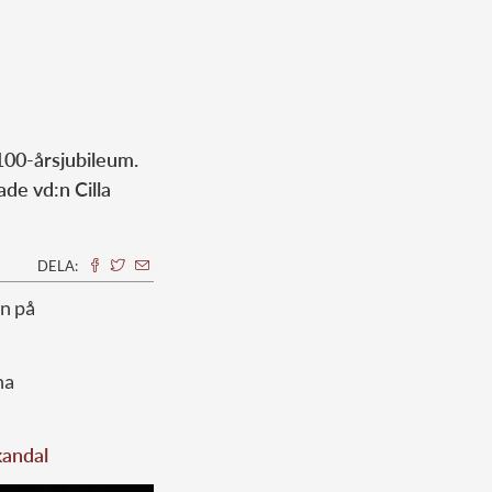
100-årsjubileum.
de vd:n Cilla
DELA:
en på
na
kandal