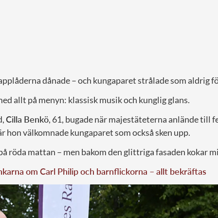
 applåderna dånade – och kungaparet strålade som aldrig fö
med allt på menyn: klassisk musik och kunglig glans.
d,
Cilla Benkö
, 61, bugade när majestäteterna anlände till f
när hon välkomnade kungaparet som också sken upp.
 på röda mattan – men bakom den glittriga fasaden kokar m
karna om Carl Philip och barnflickorna – allt bekräftas