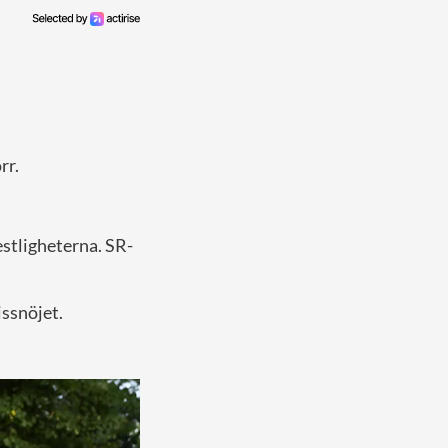
rr.
estligheterna. SR-
issnöjet.