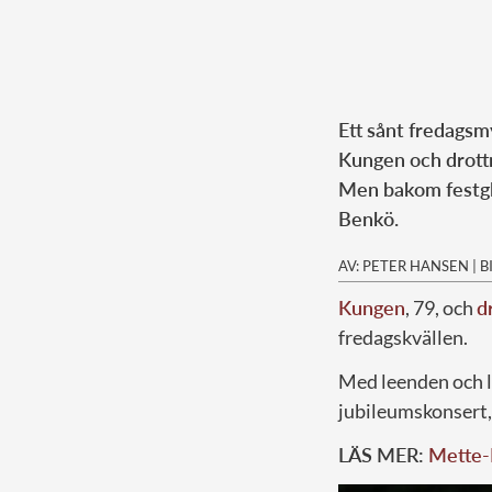
Ett sånt fredagsm
Kungen och drottn
Men bakom festgla
Benkö.
AV: PETER HANSEN
|
B
Kungen
, 79, och
d
fredagskvällen.
Med leenden och l
jubileumskonsert, 
LÄS MER:
Mette-