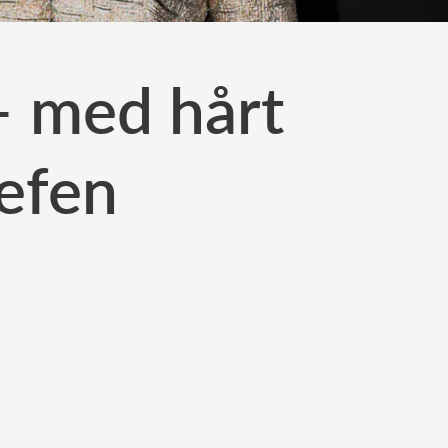
– med hårt
efen