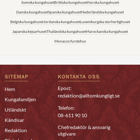
Svenska kungahuset
Brittiska kungahuset
Norska kungahuset
Danska kungahuset
Spanska kungahuset
Nederländska kungahuset
Belgiska kungahuset
Jordanska kungahuset
Luxemburgska storhertighuset
Japanska kejsarhuset
Thailändska kungahuset
Marockanska kungahuset
Monacos furstehus
SITEMAP
KONTAKTA OSS
Epost:
Hem
redaktion@alltomkungligt.se
Kungafamiljen
Telefon:
Utländskt
08-611 90 10
Kändisar
Chefredaktör & ansvarig
Redaktion
utgivare