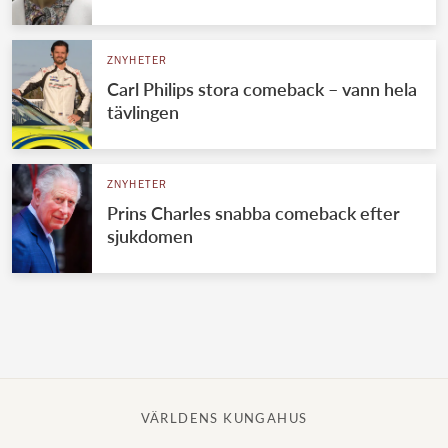
Norska kungahuset
ZNYHETER
Danska kungahuset
Carl Philips stora comeback – vann hela
Spanska kungahuset
tävlingen
Nederländska kungahuset
Belgiska kungahuset
ZNYHETER
Jordanska kungahuset
Prins Charles snabba comeback efter
sjukdomen
Luxemburgska storhertighuset
Japanska kejsarhuset
Thailändska kungahuset
Marockanska kungahuset
Monacos furstehus
VÄRLDENS KUNGAHUS