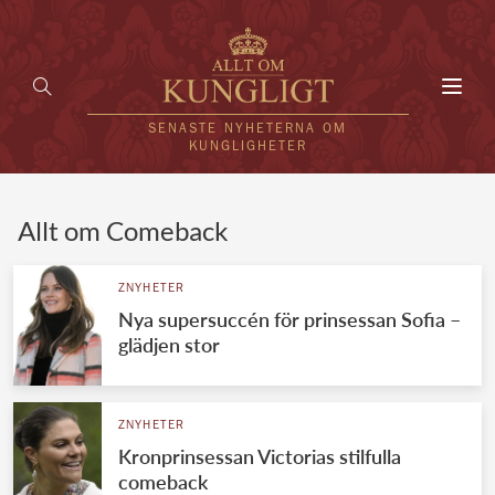
Toggl
navig
SENASTE NYHETERNA OM
KUNGLIGHETER
HEM
Allt om Comeback
KUNGAFAMILJEN
ZNYHETER
Nya supersuccén för prinsessan Sofia –
UTLÄNDSKT
glädjen stor
KÄNDISAR
VÄRLDENS KUNGAHUS
ZNYHETER
Kronprinsessan Victorias stilfulla
Svenska kungahuset
REDAKTION
comeback
Brittiska kungahuset