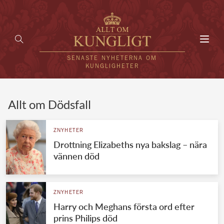
Toggl
navig
SENASTE NYHETERNA OM
KUNGLIGHETER
HEM
Allt om Dödsfall
KUNGAFAMILJEN
ZNYHETER
Drottning Elizabeths nya bakslag – nära
UTLÄNDSKT
vännen död
KÄNDISAR
VÄRLDENS KUNGAHUS
ZNYHETER
Harry och Meghans första ord efter
Svenska kungahuset
REDAKTION
prins Philips död
Brittiska kungahuset