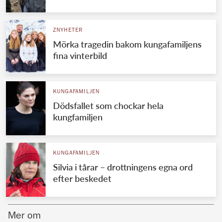
Norska kungahuset
ZNYHETER
Danska kungahuset
Mörka tragedin bakom kungafamiljens
Spanska kungahuset
fina vinterbild
Nederländska kungahuset
Belgiska kungahuset
KUNGAFAMILJEN
Jordanska kungahuset
Dödsfallet som chockar hela
kungfamiljen
Luxemburgska storhertighuset
Japanska kejsarhuset
KUNGAFAMILJEN
Thailändska kungahuset
Silvia i tårar – drottningens egna ord
Marockanska kungahuset
efter beskedet
Monacos furstehus
Mer om