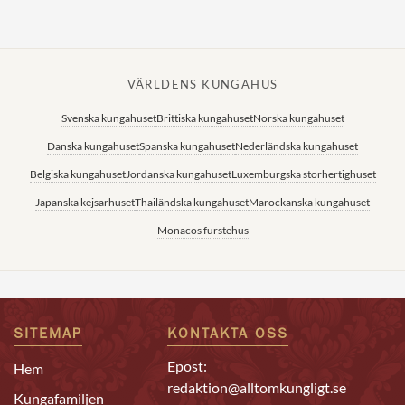
VÄRLDENS KUNGAHUS
Svenska kungahuset
Brittiska kungahuset
Norska kungahuset
Danska kungahuset
Spanska kungahuset
Nederländska kungahuset
Belgiska kungahuset
Jordanska kungahuset
Luxemburgska storhertighuset
Japanska kejsarhuset
Thailändska kungahuset
Marockanska kungahuset
Monacos furstehus
SITEMAP
KONTAKTA OSS
Epost:
Hem
redaktion@alltomkungligt.se
Kungafamiljen