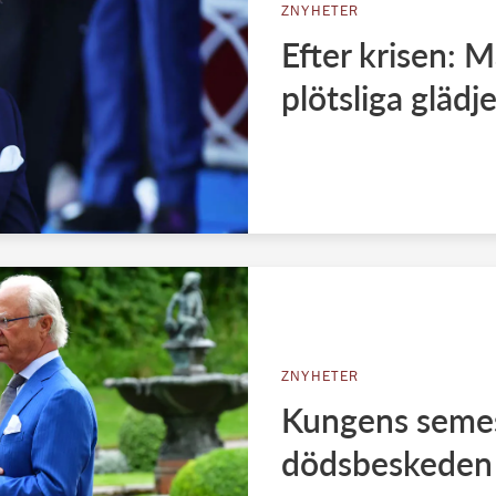
ZNYHETER
Efter krisen: 
plötsliga gläd
ZNYHETER
Kungens semes
dödsbeskeden