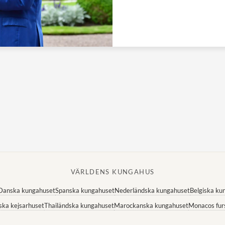
VÄRLDENS KUNGAHUS
Danska kungahuset
Spanska kungahuset
Nederländska kungahuset
Belgiska ku
ska kejsarhuset
Thailändska kungahuset
Marockanska kungahuset
Monacos fur