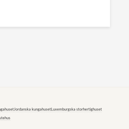
ngahuset
Jordanska kungahuset
Luxemburgska storhertighuset
stehus