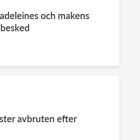
Madeleines och makens
jebesked
ter avbruten efter