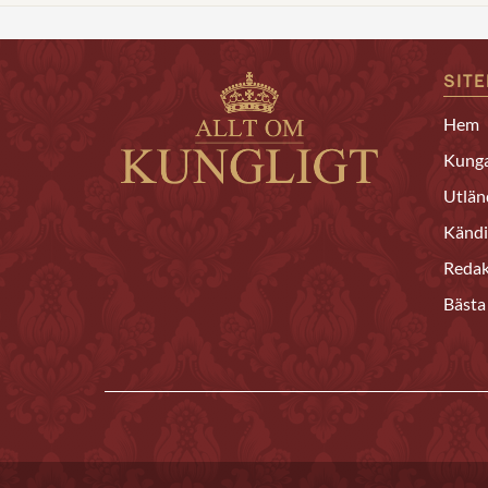
SIT
Hem
Kunga
Utlän
Kändi
Redak
Bästa