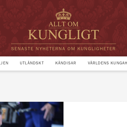
SENASTE NYHETERNA OM KUNGLIGHETER
LJEN
UTLÄNDSKT
KÄNDISAR
VÄRLDENS KUNGA