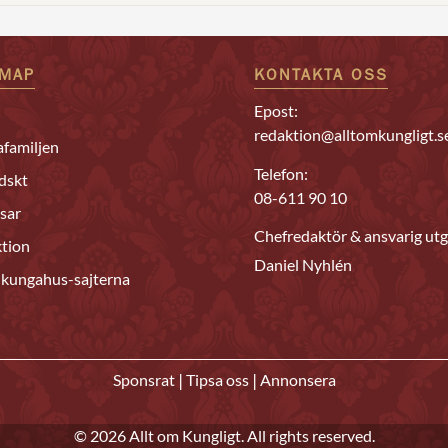
EMAP
KONTAKTA OSS
Epost:
redaktion@alltomkungligt.s
familjen
Telefon:
dskt
08-611 90 10
sar
Chefredaktör & ansvarig utg
tion
Daniel Nyhlén
 kungahus-sajterna
|
|
Sponsrat
Tipsa oss
Annonsera
© 2026 Allt om Kungligt. All rights reserved.