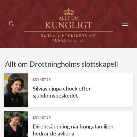
Toggl
navig
SENASTE NYHETERNA OM
KUNGLIGHETER
HEM
Allt om Drottningholms slottskapell
KUNGAFAMILJEN
ZNYHETER
Silvias djupa chock efter
UTLÄNDSKT
sjukdomsbeskedet
KÄNDISAR
VÄRLDENS KUNGAHUS
ZNYHETER
Direktsändning när kungafamiljen
Svenska kungahuset
REDAKTION
hedrar de avlidna
Brittiska kungahuset