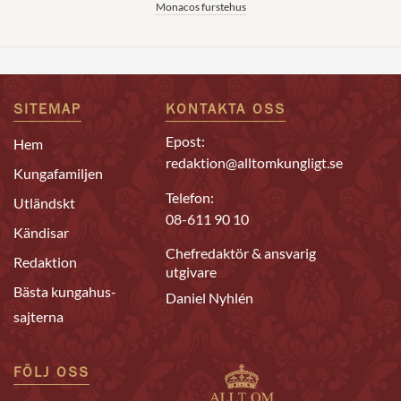
Monacos furstehus
SITEMAP
KONTAKTA OSS
Epost:
Hem
redaktion@alltomkungligt.se
Kungafamiljen
Telefon:
Utländskt
08-611 90 10
Kändisar
Chefredaktör & ansvarig
Redaktion
utgivare
Bästa kungahus-
Daniel Nyhlén
sajterna
FÖLJ OSS