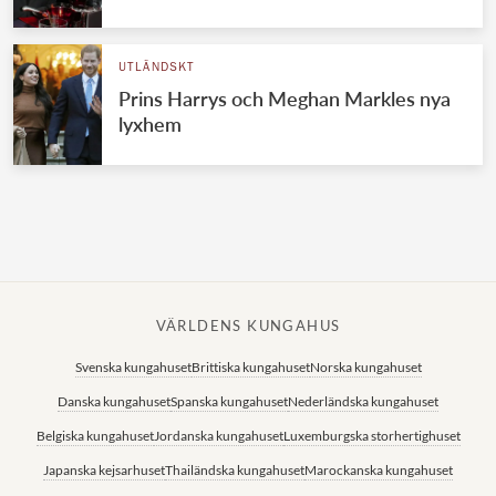
Norska kungahuset
UTLÄNDSKT
Danska kungahuset
Prins Harrys och Meghan Markles nya
Spanska kungahuset
lyxhem
Nederländska kungahuset
Belgiska kungahuset
Jordanska kungahuset
Luxemburgska storhertighuset
Japanska kejsarhuset
VÄRLDENS KUNGAHUS
Thailändska kungahuset
Svenska kungahuset
Brittiska kungahuset
Norska kungahuset
Marockanska kungahuset
Danska kungahuset
Spanska kungahuset
Nederländska kungahuset
Monacos furstehus
Belgiska kungahuset
Jordanska kungahuset
Luxemburgska storhertighuset
Japanska kejsarhuset
Thailändska kungahuset
Marockanska kungahuset