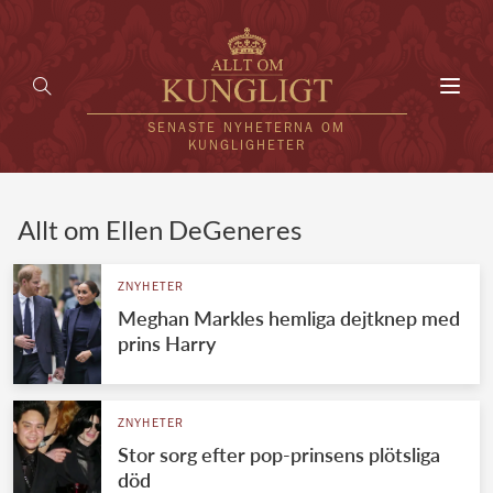
Toggl
navig
SENASTE NYHETERNA OM
KUNGLIGHETER
HEM
Allt om Ellen DeGeneres
KUNGAFAMILJEN
ZNYHETER
Meghan Markles hemliga dejtknep med
UTLÄNDSKT
prins Harry
KÄNDISAR
VÄRLDENS KUNGAHUS
ZNYHETER
Stor sorg efter pop-prinsens plötsliga
Svenska kungahuset
REDAKTION
död
Brittiska kungahuset