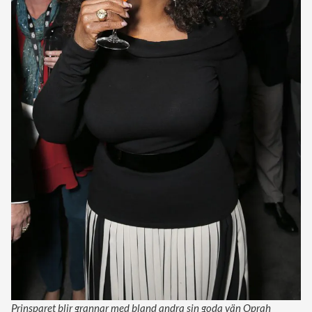
Prinsparet blir grannar med bland andra sin goda vän Oprah