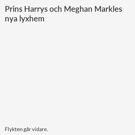
Prins Harrys och Meghan Markles
Norska kungahuset
nya lyxhem
Danska kungahuset
Spanska kungahuset
Nederländska kungahuset
Belgiska kungahuset
Jordanska kungahuset
Luxemburgska storhertighuset
Japanska kejsarhuset
Thailändska kungahuset
Marockanska kungahuset
Monacos furstehus
Flykten går vidare.