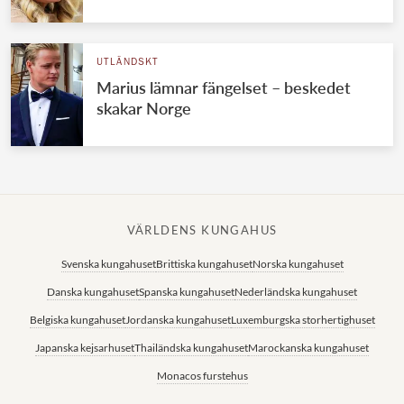
UTLÄNDSKT
Marius lämnar fängelset – beskedet
skakar Norge
VÄRLDENS KUNGAHUS
Svenska kungahuset
Brittiska kungahuset
Norska kungahuset
Danska kungahuset
Spanska kungahuset
Nederländska kungahuset
Belgiska kungahuset
Jordanska kungahuset
Luxemburgska storhertighuset
Japanska kejsarhuset
Thailändska kungahuset
Marockanska kungahuset
Monacos furstehus