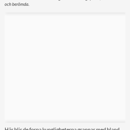
och berömda.
Här blir de forna kungligheterna grannar med bland