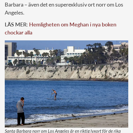
Barbara – även det en superexklusiv ort norr om Los
Angeles.
LÄS MER:
Hemligheten om Meghan i nya boken
chockar alla
Santa Barbara norr om Los Angeles är en riktig lyxort för de rika