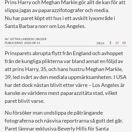
Prins Harry och Meghan Markle gör allt de kan för att
slippa jagas av paparazzifotografer och media.
Nu har paret köpt ett hus i ett avskilt lyxområde i
Santa Barbara norr om Los Angeles.
AV: GITTAN LARSSON
|
BILDER:
PUBLICERAD: 2020-08-14
DELA:
P
rinsparets abrupta flytt från England och avhoppet
från de kungliga plikterna var bland annat en följd av
att prins Harry, 35, och hans hustru Meghan Markle,
39, led svårt av den mediala uppmärksamheten. I USA
har det dock nästan blivit etter värre – Los Angeles är
kanske av världens mest paparazzitäta stad, vilket
paret blivit varse.
Nu försöker man undslippa de påträngande
fotograferna och näsvisa reportrarna så gott det går.
Paret lämnar exklusiva Beverly Hills för Santa