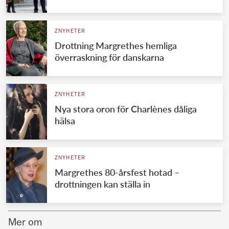
Norska kungahuset
ZNYHETER
Danska kungahuset
Drottning Margrethes hemliga
Spanska kungahuset
överraskning för danskarna
Nederländska kungahuset
Belgiska kungahuset
ZNYHETER
Jordanska kungahuset
Nya stora oron för Charlènes dåliga
hälsa
Luxemburgska storhertighuset
Japanska kejsarhuset
ZNYHETER
Thailändska kungahuset
Margrethes 80-årsfest hotad –
Marockanska kungahuset
drottningen kan ställa in
Monacos furstehus
Mer om