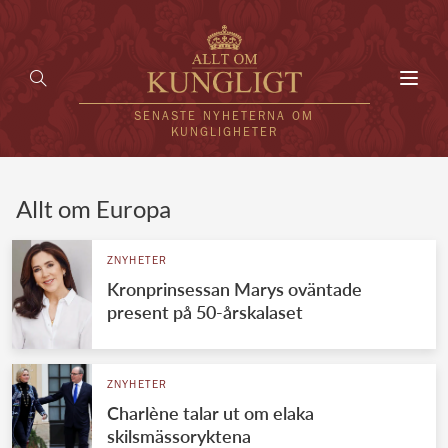
Toggl
navig
SENASTE NYHETERNA OM
KUNGLIGHETER
HEM
Allt om Europa
KUNGAFAMILJEN
ZNYHETER
Kronprinsessan Marys oväntade
UTLÄNDSKT
present på 50-årskalaset
KÄNDISAR
VÄRLDENS KUNGAHUS
ZNYHETER
Charlène talar ut om elaka
Svenska kungahuset
REDAKTION
skilsmässoryktena
Brittiska kungahuset