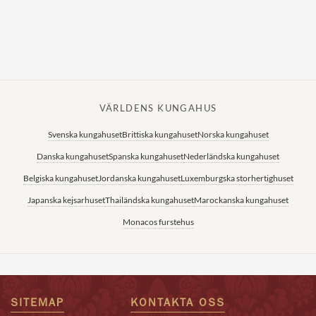
VÄRLDENS KUNGAHUS
Svenska kungahuset
Brittiska kungahuset
Norska kungahuset
Danska kungahuset
Spanska kungahuset
Nederländska kungahuset
Belgiska kungahuset
Jordanska kungahuset
Luxemburgska storhertighuset
Japanska kejsarhuset
Thailändska kungahuset
Marockanska kungahuset
Monacos furstehus
SITEMAP
KONTAKTA OSS