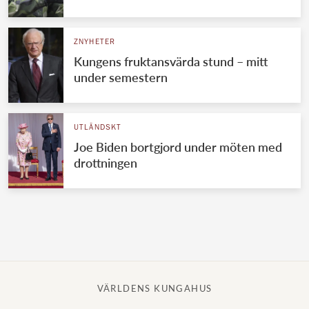
Norska kungahuset
ZNYHETER
Danska kungahuset
Kungens fruktansvärda stund – mitt
Spanska kungahuset
under semestern
Nederländska kungahuset
Belgiska kungahuset
UTLÄNDSKT
Jordanska kungahuset
Joe Biden bortgjord under möten med
drottningen
Luxemburgska storhertighuset
Japanska kejsarhuset
Thailändska kungahuset
Marockanska kungahuset
Monacos furstehus
VÄRLDENS KUNGAHUS