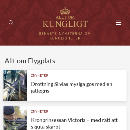
Toggl
navig
SENASTE NYHETERNA OM
KUNGLIGHETER
HEM
Allt om Flygplats
KUNGAFAMILJEN
ZNYHETER
Drottning Silvias mysiga gos med en
UTLÄNDSKT
jättegris
KÄNDISAR
VÄRLDENS KUNGAHUS
ZNYHETER
Kronprinsessan Victoria – med rätt att
Svenska kungahuset
REDAKTION
skjuta skarpt
Brittiska kungahuset