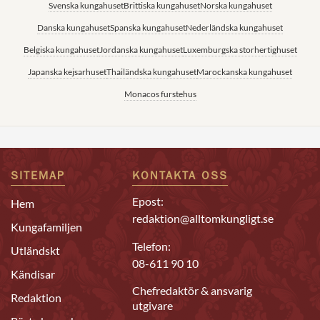
Svenska kungahuset
Brittiska kungahuset
Norska kungahuset
Danska kungahuset
Spanska kungahuset
Nederländska kungahuset
Belgiska kungahuset
Jordanska kungahuset
Luxemburgska storhertighuset
Japanska kejsarhuset
Thailändska kungahuset
Marockanska kungahuset
Monacos furstehus
SITEMAP
KONTAKTA OSS
Epost:
Hem
redaktion@alltomkungligt.se
Kungafamiljen
Telefon:
Utländskt
08-611 90 10
Kändisar
Chefredaktör & ansvarig
Redaktion
utgivare