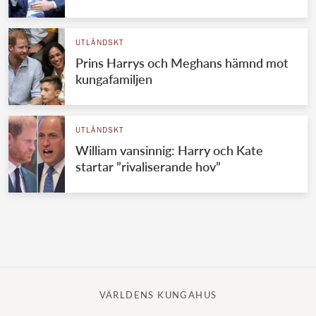
Norska kungahuset
UTLÄNDSKT
Danska kungahuset
Prins Harrys och Meghans hämnd mot
Spanska kungahuset
kungafamiljen
Nederländska kungahuset
Belgiska kungahuset
UTLÄNDSKT
Jordanska kungahuset
William vansinnig: Harry och Kate
startar ”rivaliserande hov”
Luxemburgska storhertighuset
Japanska kejsarhuset
Thailändska kungahuset
Marockanska kungahuset
Monacos furstehus
VÄRLDENS KUNGAHUS