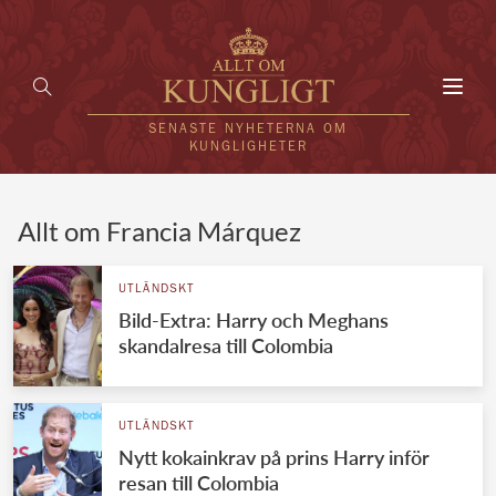
Toggl
navig
SENASTE NYHETERNA OM
KUNGLIGHETER
HEM
Allt om Francia Márquez
KUNGAFAMILJEN
UTLÄNDSKT
Bild-Extra: Harry och Meghans
UTLÄNDSKT
skandalresa till Colombia
KÄNDISAR
VÄRLDENS KUNGAHUS
UTLÄNDSKT
Nytt kokainkrav på prins Harry inför
Svenska kungahuset
REDAKTION
resan till Colombia
Brittiska kungahuset