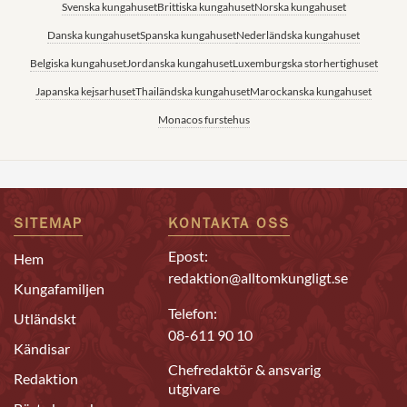
Svenska kungahuset
Brittiska kungahuset
Norska kungahuset
Danska kungahuset
Spanska kungahuset
Nederländska kungahuset
Belgiska kungahuset
Jordanska kungahuset
Luxemburgska storhertighuset
Japanska kejsarhuset
Thailändska kungahuset
Marockanska kungahuset
Monacos furstehus
SITEMAP
KONTAKTA OSS
Epost:
Hem
redaktion@alltomkungligt.se
Kungafamiljen
Telefon:
Utländskt
08-611 90 10
Kändisar
Chefredaktör & ansvarig
Redaktion
utgivare