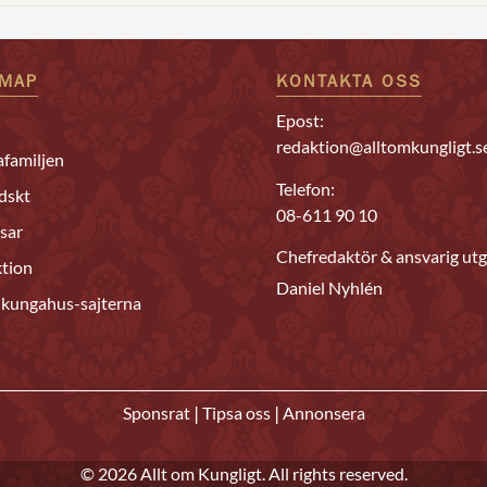
EMAP
KONTAKTA OSS
Epost:
redaktion@alltomkungligt.s
familjen
Telefon:
dskt
08-611 90 10
sar
Chefredaktör & ansvarig utg
tion
Daniel Nyhlén
 kungahus-sajterna
|
|
Sponsrat
Tipsa oss
Annonsera
© 2026 Allt om Kungligt. All rights reserved.