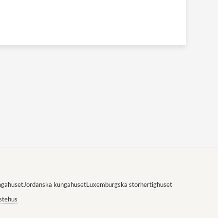
ngahuset
Jordanska kungahuset
Luxemburgska storhertighuset
stehus