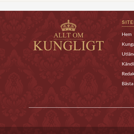
SIT
Hem
Kunga
Utlän
Kändi
Redak
Bästa