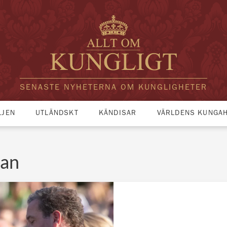
SENASTE NYHETERNA OM KUNGLIGHETER
LJEN
UTLÄNDSKT
KÄNDISAR
VÄRLDENS KUNGA
nan