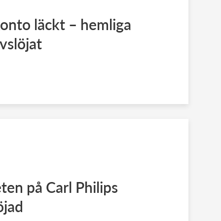
onto läckt – hemliga
slöjat
ten på Carl Philips
öjad