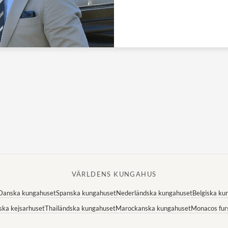
VÄRLDENS KUNGAHUS
Danska kungahuset
Spanska kungahuset
Nederländska kungahuset
Belgiska ku
ska kejsarhuset
Thailändska kungahuset
Marockanska kungahuset
Monacos fur