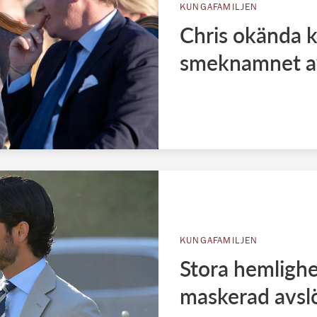
KUNGAFAMILJEN
Chris okända k
smeknamnet av
KUNGAFAMILJEN
Stora hemlighe
maskerad avsl