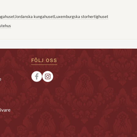
ngahuset
Jordanska kungahuset
Luxemburgska storhertighuset
stehus
FÖLJ OSS
e
ivare