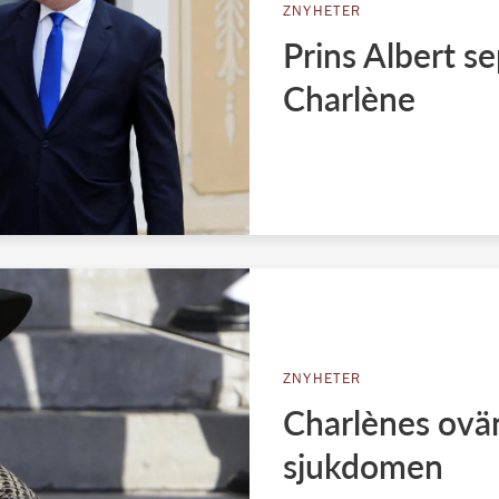
ZNYHETER
Prins Albert s
Charlène
ZNYHETER
Charlènes ovä
sjukdomen