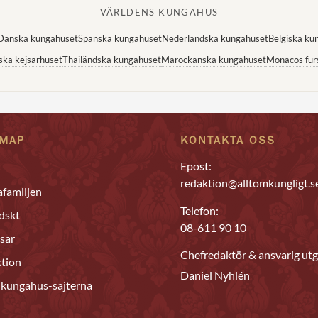
VÄRLDENS KUNGAHUS
Danska kungahuset
Spanska kungahuset
Nederländska kungahuset
Belgiska ku
ska kejsarhuset
Thailändska kungahuset
Marockanska kungahuset
Monacos fur
EMAP
KONTAKTA OSS
Epost:
redaktion@alltomkungligt.s
familjen
Telefon:
dskt
08-611 90 10
sar
Chefredaktör & ansvarig utg
tion
Daniel Nyhlén
 kungahus-sajterna