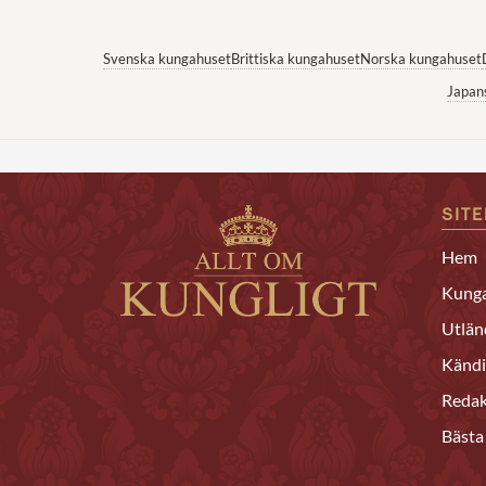
Svenska kungahuset
Brittiska kungahuset
Norska kungahuset
Japan
SIT
Hem
Kunga
Utlän
Kändi
Redak
Bästa