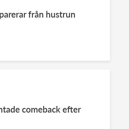
eparerar från hustrun
ntade comeback efter