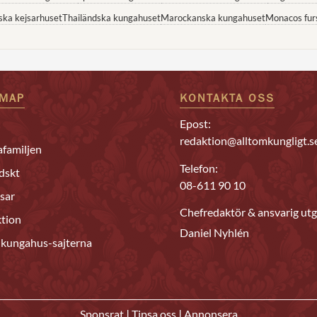
ska kejsarhuset
Thailändska kungahuset
Marockanska kungahuset
Monacos fur
EMAP
KONTAKTA OSS
Epost:
redaktion@alltomkungligt.s
familjen
Telefon:
dskt
08-611 90 10
sar
Chefredaktör & ansvarig utg
tion
Daniel Nyhlén
 kungahus-sajterna
|
|
Sponsrat
Tipsa oss
Annonsera