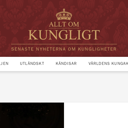
SENASTE NYHETERNA OM KUNGLIGHETER
LJEN
UTLÄNDSKT
KÄNDISAR
VÄRLDENS KUNGA