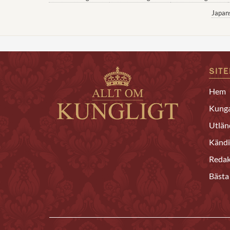
Japan
SIT
Hem
Kunga
Utlän
Kändi
Redak
Bästa