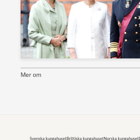
Mer om
Svenska kungahuset
Brittiska kungahuset
Norska kungahuset