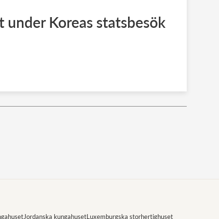
t under Koreas statsbesök
ngahuset
Jordanska kungahuset
Luxemburgska storhertighuset