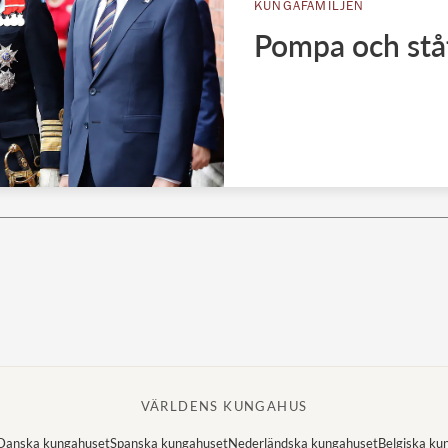
KUNGAFAMILJEN
Pompa och stå
VÄRLDENS KUNGAHUS
Danska kungahuset
Spanska kungahuset
Nederländska kungahuset
Belgiska ku