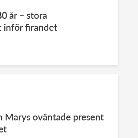
0 år – stora
 inför firandet
n Marys oväntade present
et