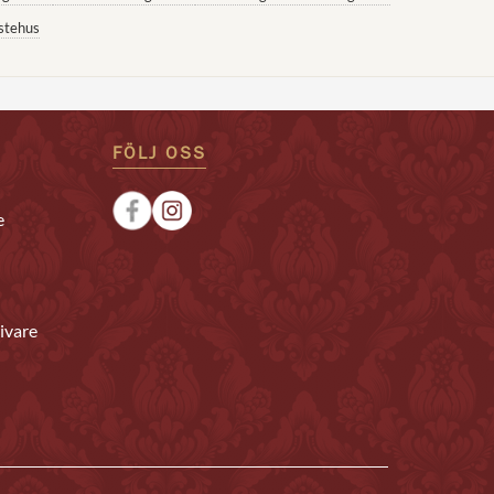
stehus
FÖLJ OSS
e
ivare