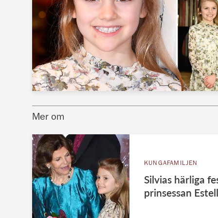
Mer om
KUNGAFAMILJEN
Silvias härliga f
prinsessan Estel