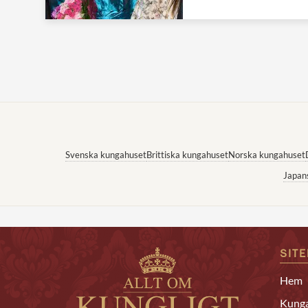
Svenska kungahuset
Brittiska kungahuset
Norska kungahuset
Japan
SIT
Hem
Kunga