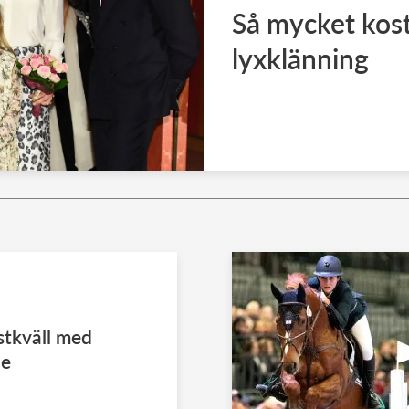
Så mycket kost
lyxklänning
estkväll med
le