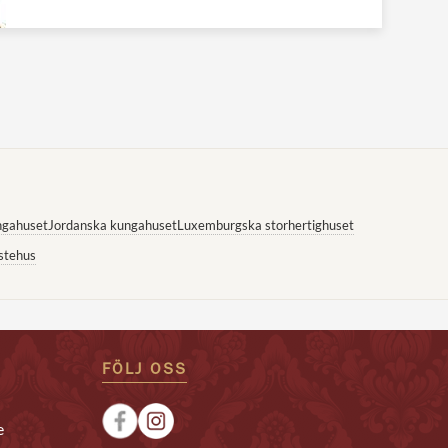
ngahuset
Jordanska kungahuset
Luxemburgska storhertighuset
stehus
FÖLJ OSS
e