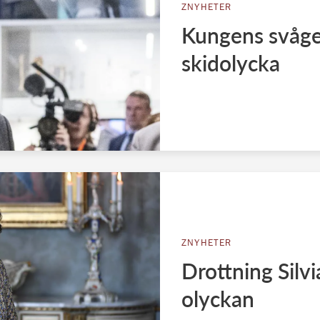
ZNYHETER
Kungens svåger
skidolycka
ZNYHETER
Drottning Silvi
olyckan