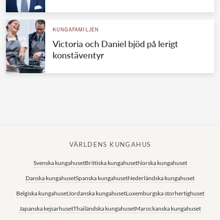
Norska kungahuset
KUNGAFAMILJEN
Danska kungahuset
Victoria och Daniel bjöd på lerigt
Spanska kungahuset
konstäventyr
Nederländska kungahuset
Belgiska kungahuset
Jordanska kungahuset
Luxemburgska storhertighuset
Japanska kejsarhuset
VÄRLDENS KUNGAHUS
Thailändska kungahuset
Svenska kungahuset
Brittiska kungahuset
Norska kungahuset
Marockanska kungahuset
Danska kungahuset
Spanska kungahuset
Nederländska kungahuset
Monacos furstehus
Belgiska kungahuset
Jordanska kungahuset
Luxemburgska storhertighuset
Japanska kejsarhuset
Thailändska kungahuset
Marockanska kungahuset