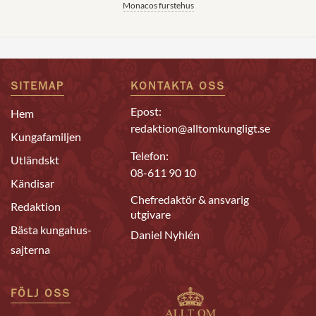
Monacos furstehus
SITEMAP
KONTAKTA OSS
Epost:
Hem
redaktion@alltomkungligt.se
Kungafamiljen
Telefon:
Utländskt
08-611 90 10
Kändisar
Chefredaktör & ansvarig
Redaktion
utgivare
Bästa kungahus-
Daniel Nyhlén
sajterna
FÖLJ OSS