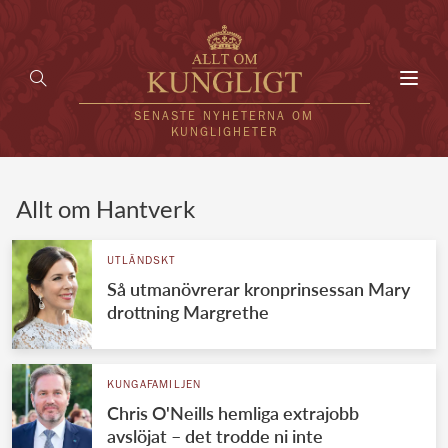
Toggl
navig
SENASTE NYHETERNA OM
KUNGLIGHETER
HEM
Allt om Hantverk
KUNGAFAMILJEN
UTLÄNDSKT
Så utmanövrerar kronprinsessan Mary
UTLÄNDSKT
drottning Margrethe
KÄNDISAR
VÄRLDENS KUNGAHUS
KUNGAFAMILJEN
Chris O'Neills hemliga extrajobb
Svenska kungahuset
REDAKTION
avslöjat – det trodde ni inte
Brittiska kungahuset